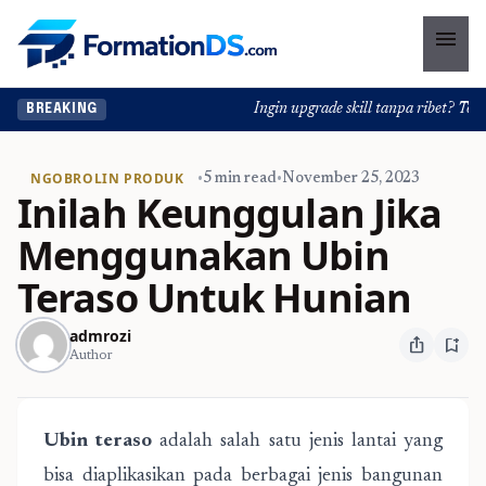
menu
Ingin upgrade skill tanpa ribet? Temuka
BREAKING
NGOBROLIN PRODUK
•
5 min read
•
November 25, 2023
Inilah Keunggulan Jika
Menggunakan Ubin
Teraso Untuk Hunian
admrozi
ios_share
bookmark_add
Author
Ubin teraso
adalah salah satu jenis lantai yang
bisa diaplikasikan pada berbagai jenis bangunan