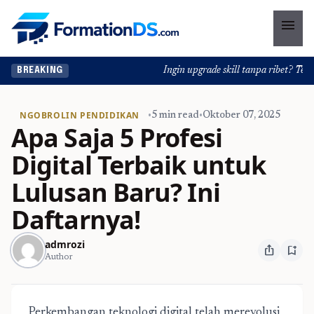
menu
Ingin upgrade skill tanpa ribet? Temuka
BREAKING
NGOBROLIN PENDIDIKAN
•
5 min read
•
Oktober 07, 2025
Apa Saja 5 Profesi
Digital Terbaik untuk
Lulusan Baru? Ini
Daftarnya!
admrozi
ios_share
bookmark_add
Author
Perkembangan teknologi digital telah merevolusi