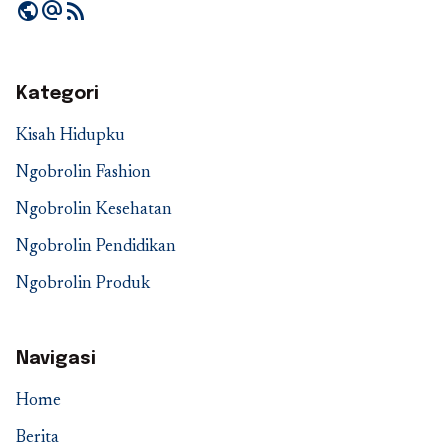
public
alternate_email
rss_feed
Kategori
Kisah Hidupku
Ngobrolin Fashion
Ngobrolin Kesehatan
Ngobrolin Pendidikan
Ngobrolin Produk
Navigasi
Home
Berita