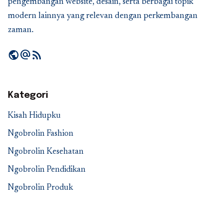
pengembangan website, desain, serta berbagai topik
modern lainnya yang relevan dengan perkembangan
zaman.
public
alternate_email
rss_feed
Kategori
Kisah Hidupku
Ngobrolin Fashion
Ngobrolin Kesehatan
Ngobrolin Pendidikan
Ngobrolin Produk