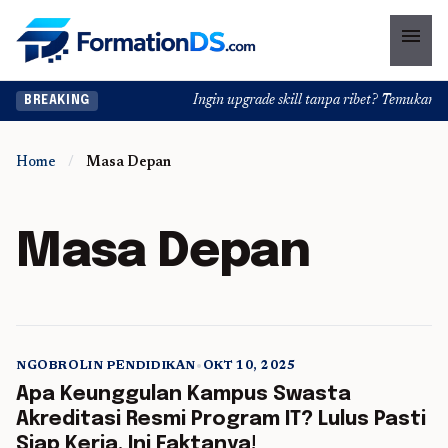
menu
Ingin upgrade skill tanpa ribet? Temukan kela
BREAKING
Home
/
Masa Depan
Masa Depan
NGOBROLIN PENDIDIKAN
•
OKT 10, 2025
5 min read
Apa Keunggulan Kampus Swasta
Akreditasi Resmi Program IT? Lulus Pasti
Siap Kerja, Ini Faktanya!