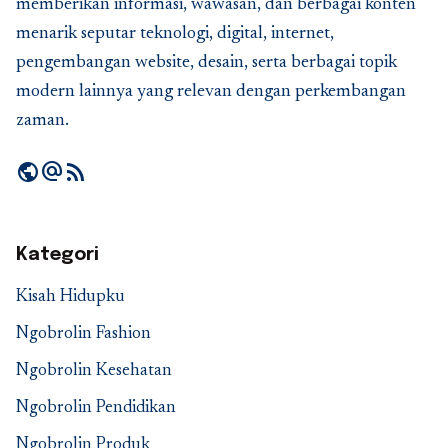
memberikan informasi, wawasan, dan berbagai konten
menarik seputar teknologi, digital, internet,
pengembangan website, desain, serta berbagai topik
modern lainnya yang relevan dengan perkembangan
zaman.
public
alternate_email
rss_feed
Kategori
Kisah Hidupku
Ngobrolin Fashion
Ngobrolin Kesehatan
Ngobrolin Pendidikan
Ngobrolin Produk