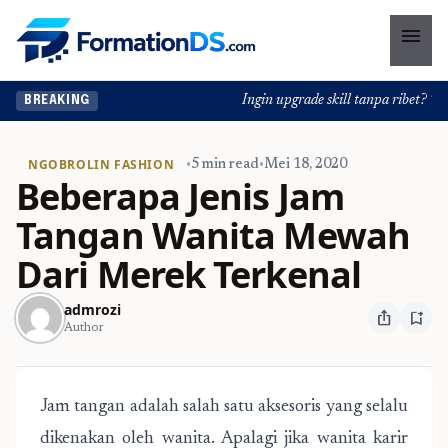
menu
Ingin upgrade skill tanpa ribet? Temu
BREAKING
NGOBROLIN FASHION
•
5 min read
•
Mei 18, 2020
Beberapa Jenis Jam
Tangan Wanita Mewah
Dari Merek Terkenal
admrozi
ios_share
bookmark_add
Author
Jam tangan adalah salah satu aksesoris yang selalu
dikenakan oleh wanita. Apalagi jika wanita karir