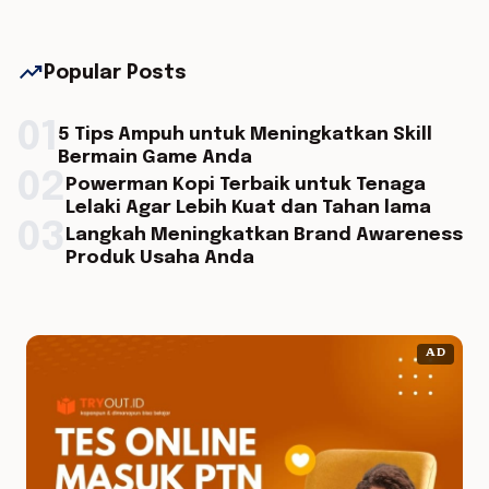
trending_up
Popular Posts
01
5 Tips Ampuh untuk Meningkatkan Skill
Bermain Game Anda
02
Powerman Kopi Terbaik untuk Tenaga
Lelaki Agar Lebih Kuat dan Tahan lama
03
Langkah Meningkatkan Brand Awareness
Produk Usaha Anda
AD