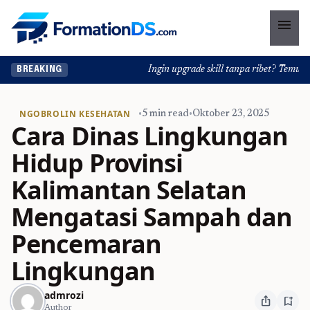
menu
Ingin upgrade skill tanpa ribet? Temukan ke
BREAKING
NGOBROLIN KESEHATAN
•
5 min read
•
Oktober 23, 2025
Cara Dinas Lingkungan
Hidup Provinsi
Kalimantan Selatan
Mengatasi Sampah dan
Pencemaran
Lingkungan
admrozi
ios_share
bookmark_add
Author