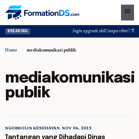
menu
Ingin upgrade skill tanpa ribet? Temuk
BREAKING
Home
/
mediakomunikasi publik
mediakomunikasi
publik
NGOBROLIN KESEHATAN
•
NOV 06, 2025
5 min read
Tantangan yang Dihadapi Dinas