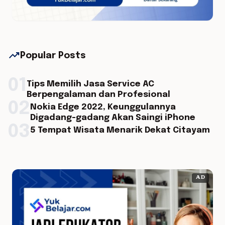
trending_up
Popular Posts
01
Tips Memilih Jasa Service AC
Berpengalaman dan Profesional
02
Nokia Edge 2022, Keunggulannya
Digadang-gadang Akan Saingi iPhone
03
5 Tempat Wisata Menarik Dekat Citayam
AD