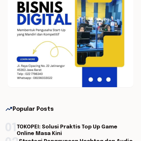
trending_up
Popular Posts
01
TOKOPEI: Solusi Praktis Top Up Game
Online Masa Kini