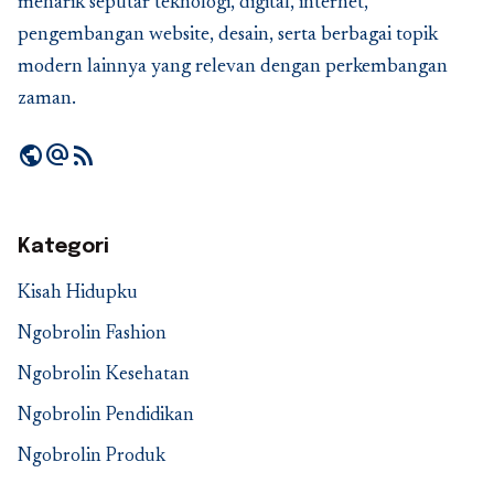
menarik seputar teknologi, digital, internet,
pengembangan website, desain, serta berbagai topik
modern lainnya yang relevan dengan perkembangan
zaman.
public
alternate_email
rss_feed
Kategori
Kisah Hidupku
Ngobrolin Fashion
Ngobrolin Kesehatan
Ngobrolin Pendidikan
Ngobrolin Produk