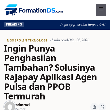
menu
Ingin upgrade skill tanpa ribet? Tem
BREAKING
NGOBROLIN TEKNOLOGI
•
5 min read
•
Mei 08, 2021
Ingin Punya
Penghasilan
Tambahan? Solusinya
Rajapay Aplikasi Agen
Pulsa dan PPOB
Termurah
admrozi
ios_share
bookmark_add
Author