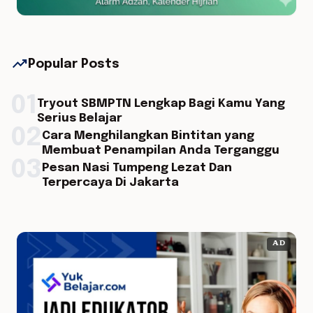
trending_up
Popular Posts
01
Tryout SBMPTN Lengkap Bagi Kamu Yang
Serius Belajar
02
Cara Menghilangkan Bintitan yang
Membuat Penampilan Anda Terganggu
03
Pesan Nasi Tumpeng Lezat Dan
Terpercaya Di Jakarta
AD