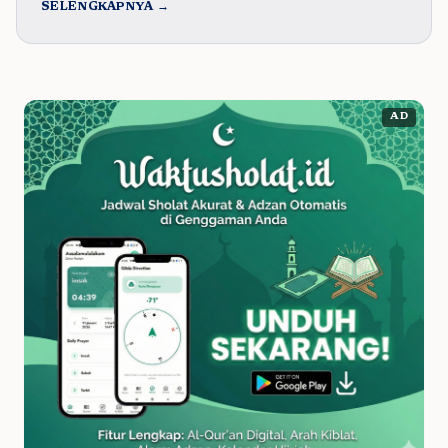
SELENGKAPNYA →
AD