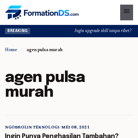
menu
Ingin upgrade skill tanpa ribet? Tem
BREAKING
Home
/
agen pulsa murah
agen pulsa
murah
NGOBROLIN TEKNOLOGI
•
MEI 08, 2021
5 min read
Ingin Punya Penghasilan Tambahan?