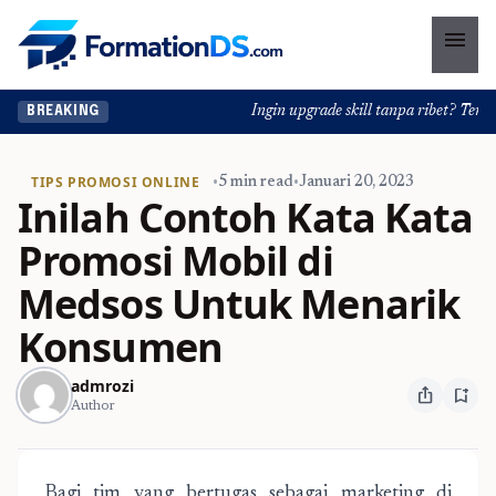
menu
Ingin upgrade skill tanpa ribet? Temukan
BREAKING
TIPS PROMOSI ONLINE
•
5 min read
•
Januari 20, 2023
Inilah Contoh Kata Kata
Promosi Mobil di
Medsos Untuk Menarik
Konsumen
admrozi
ios_share
bookmark_add
Author
Bagi tim yang bertugas sebagai marketing di