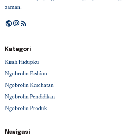
zaman.
public
alternate_email
rss_feed
Kategori
Kisah Hidupku
Ngobrolin Fashion
Ngobrolin Kesehatan
Ngobrolin Pendidikan
Ngobrolin Produk
Navigasi