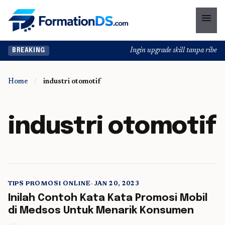
menu
Ingin upgrade skill tanpa ribet? 
BREAKING
Home
/
industri otomotif
industri otomotif
TIPS PROMOSI ONLINE
•
JAN 20, 2023
5 min read
Inilah Contoh Kata Kata Promosi Mobil
di Medsos Untuk Menarik Konsumen