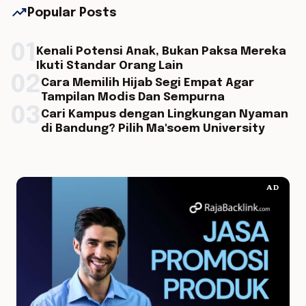
trending_up
Popular Posts
01
Kenali Potensi Anak, Bukan Paksa Mereka
Ikuti Standar Orang Lain
02
Cara Memilih Hijab Segi Empat Agar
Tampilan Modis Dan Sempurna
03
Cari Kampus dengan Lingkungan Nyaman
di Bandung? Pilih Ma'soem University
AD