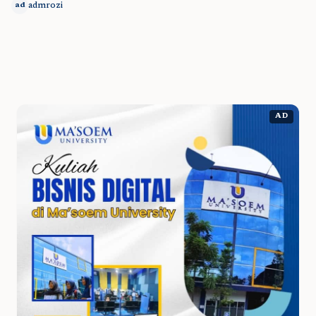
admrozi
ad
AD