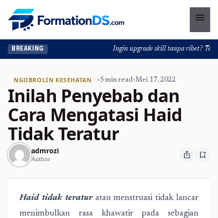
menu
Ingin upgrade skill tanpa ribet? Temukan
BREAKING
NGOBROLIN KESEHATAN
•
5 min read
•
Mei 17, 2022
Inilah Penyebab dan
Cara Mengatasi Haid
Tidak Teratur
admrozi
ios_share
bookmark_add
Author
Haid tidak teratur
atau menstruasi tidak lancar
menimbulkan rasa khawatir pada sebagian