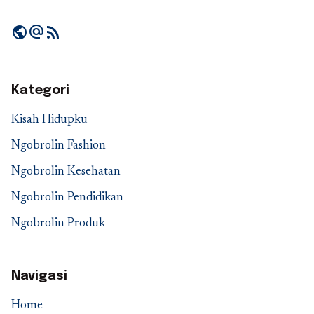
public
alternate_email
rss_feed
Kategori
Kisah Hidupku
Ngobrolin Fashion
Ngobrolin Kesehatan
Ngobrolin Pendidikan
Ngobrolin Produk
Navigasi
Home