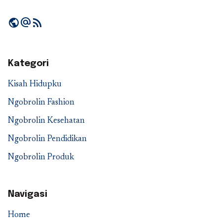
public
alternate_email
rss_feed
Kategori
Kisah Hidupku
Ngobrolin Fashion
Ngobrolin Kesehatan
Ngobrolin Pendidikan
Ngobrolin Produk
Navigasi
Home