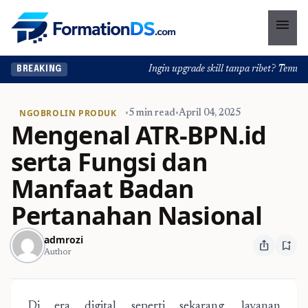
menu
Ingin upgrade skill tanpa ribet? Temukan k
BREAKING
NGOBROLIN PRODUK
•
5 min read
•
April 04, 2025
Mengenal ATR-BPN.id
serta Fungsi dan
Manfaat Badan
Pertanahan Nasional
admrozi
ios_share
bookmark_add
Author
Di era digital seperti sekarang, layanan