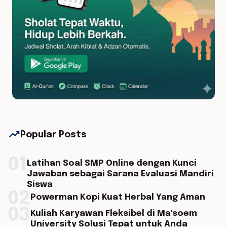
trending_up
Popular Posts
01
Latihan Soal SMP Online dengan Kunci
Jawaban sebagai Sarana Evaluasi Mandiri
Siswa
02
Powerman Kopi Kuat Herbal Yang Aman
03
Kuliah Karyawan Fleksibel di Ma'soem
University Solusi Tepat untuk Anda