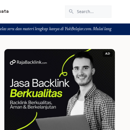
search
sata
materi lengkap hanya di YukBelajar.com. Mulai langkah suksesmu hari ini! • M
AD