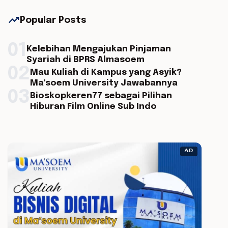
trending_up
Popular Posts
01
Kelebihan Mengajukan Pinjaman
Syariah di BPRS Almasoem
02
Mau Kuliah di Kampus yang Asyik?
Ma'soem University Jawabannya
03
Bioskopkeren77 sebagai Pilihan
Hiburan Film Online Sub Indo
AD