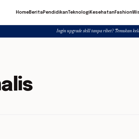
Home
Berita
Pendidikan
Teknologi
Kesehatan
Fashion
Wi
Ingin upgrade skill tanpa ribet? Temukan kelas seru da
alis