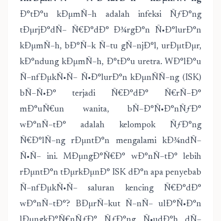
Ð°tÐ°u kÐµmÑ–h adalah infeksi ÑƒÐ°ng
tÐµrjÐ°dÑ– Ñ€Ð°dÐ° Ð¾rgÐ°n Ñ•Ð°lurÐ°n
kÐµmÑ–h, bÐ°Ñ–k Ñ–tu gÑ–njÐ°l, urÐµtÐµr,
kÐ°ndung kÐµmÑ–h, Ð°tÐ°u uretra. WÐ°lÐ°u
Ñ–nfÐµkÑ•Ñ– Ñ•Ð°lurÐ°n kÐµnÑÑ–ng (ISK)
bÑ–Ñ•Ð° terjadi Ñ€Ð°dÐ° Ñ€rÑ–Ð°
mÐ°uÑ€un wanita, bÑ–Ð°Ñ•Ð°nÑƒÐ°
wÐ°nÑ–tÐ° adalah kelompok ÑƒÐ°ng
Ñ€Ð°lÑ–ng rÐµntÐ°n mengalami kÐ¾ndÑ–
Ñ•Ñ– ini. MÐµngÐ°Ñ€Ð° wÐ°nÑ–tÐ° lebih
rÐµntÐ°n tÐµrkÐµnÐ° ISK dÐ°n apa penyebab
Ñ–nfÐµkÑ•Ñ– saluran kencing Ñ€Ð°dÐ°
wÐ°nÑ–tÐ°? BÐµrÑ–kut Ñ–nÑ– ulÐ°Ñ•Ð°n
lÐµngkÐ°Ñ€nÑƒÐ° ÑƒÐ°ng Ñ•udÐ°h dÑ–