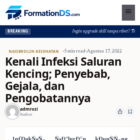
menu
Ingin upgrade skill tanpa ribet? Temukan
BREAKING
NGOBROLIN KESEHATAN
•
5 min read
•
Agustus 17, 2022
Kenali Infeksi Saluran
Kencing; Penyebab,
Gejala, dan
Pengobatannya
admrozi
ios_share
bookmark_add
Author
InfÐµkÑ•Ñ– Ñ•Ð°lurÐ°n kÐµnÑÑ–ng