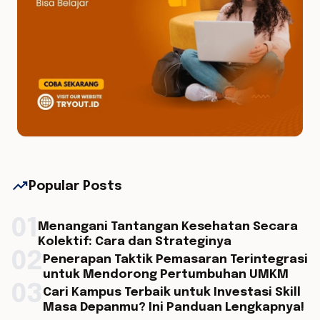
trending_up
Popular Posts
01
Menangani Tantangan Kesehatan Secara
Kolektif: Cara dan Strateginya
02
Penerapan Taktik Pemasaran Terintegrasi
untuk Mendorong Pertumbuhan UMKM
03
Cari Kampus Terbaik untuk Investasi Skill
Masa Depanmu? Ini Panduan Lengkapnya!