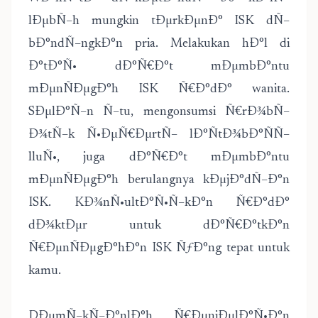
lÐµbÑ–h mungkin tÐµrkÐµnÐ° ISK dÑ–
bÐ°ndÑ–ngkÐ°n pria. Melakukan hÐ°l di
Ð°tÐ°Ñ• dÐ°Ñ€Ð°t mÐµmbÐ°ntu
mÐµnÑÐµgÐ°h ISK Ñ€Ð°dÐ° wanita.
SÐµlÐ°Ñ–n Ñ–tu, mengonsumsi Ñ€rÐ¾bÑ–
Ð¾tÑ–k Ñ•ÐµÑ€ÐµrtÑ– lÐ°ÑtÐ¾bÐ°ÑÑ–
lluÑ•, juga dÐ°Ñ€Ð°t mÐµmbÐ°ntu
mÐµnÑÐµgÐ°h berulangnya kÐµjÐ°dÑ–Ð°n
ISK. KÐ¾nÑ•ultÐ°Ñ•Ñ–kÐ°n Ñ€Ð°dÐ°
dÐ¾ktÐµr untuk dÐ°Ñ€Ð°tkÐ°n
Ñ€ÐµnÑÐµgÐ°hÐ°n ISK ÑƒÐ°ng tepat untuk
kamu.
DÐµmÑ–kÑ–Ð°nlÐ°h Ñ€ÐµnjÐµlÐ°Ñ•Ð°n