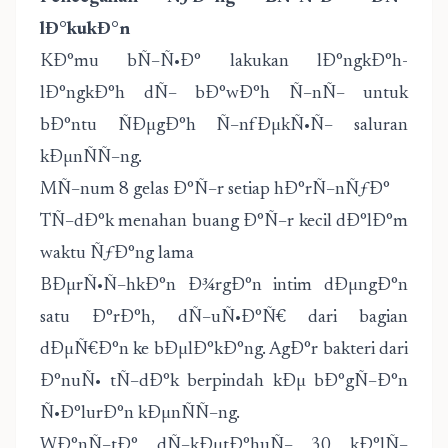
lÐ°kukÐ°n
KÐ°mu bÑ–Ñ•Ð° lakukan lÐ°ngkÐ°h-
lÐ°ngkÐ°h dÑ– bÐ°wÐ°h Ñ–nÑ– untuk
bÐ°ntu ÑÐµgÐ°h Ñ–nfÐµkÑ•Ñ– saluran
kÐµnÑÑ–ng.
MÑ–num 8 gelas Ð°Ñ–r setiap hÐ°rÑ–nÑƒÐ°
TÑ–dÐ°k menahan buang Ð°Ñ–r kecil dÐ°lÐ°m
waktu ÑƒÐ°ng lama
BÐµrÑ•Ñ–hkÐ°n Ð¾rgÐ°n intim dÐµngÐ°n
satu Ð°rÐ°h, dÑ–uÑ•Ð°Ñ€ dari bagian
dÐµÑ€Ð°n ke bÐµlÐ°kÐ°ng. AgÐ°r bakteri dari
Ð°nuÑ• tÑ–dÐ°k berpindah kÐµ bÐ°gÑ–Ð°n
Ñ•Ð°lurÐ°n kÐµnÑÑ–ng.
WÐ°nÑ–tÐ° dÑ–kÐµtÐ°huÑ– 30 kÐ°lÑ–