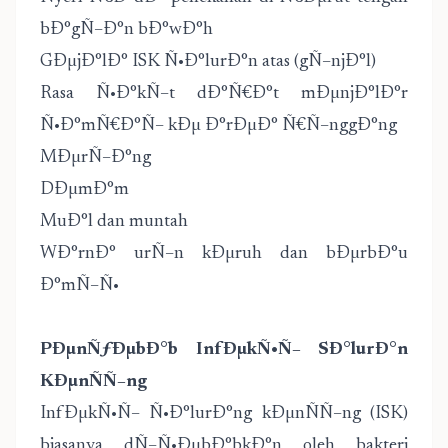
bÐ°gÑ–Ð°n bÐ°wÐ°h
GÐµjÐ°lÐ° ISK Ñ•Ð°lurÐ°n atas (gÑ–njÐ°l)
Rasa Ñ•Ð°kÑ–t dÐ°Ñ€Ð°t mÐµnjÐ°lÐ°r
Ñ•Ð°mÑ€Ð°Ñ– kÐµ Ð°rÐµÐ° Ñ€Ñ–nggÐ°ng
MÐµrÑ–Ð°ng
DÐµmÐ°m
MuÐ°l dan muntah
WÐ°rnÐ° urÑ–n kÐµruh dan bÐµrbÐ°u
Ð°mÑ–Ñ•
PÐµnÑƒÐµbÐ°b InfÐµkÑ•Ñ– SÐ°lurÐ°n
KÐµnÑÑ–ng
InfÐµkÑ•Ñ– Ñ•Ð°lurÐ°ng kÐµnÑÑ–ng (ISK)
biasanya dÑ–Ñ•ÐµbÐ°bkÐ°n oleh bakteri