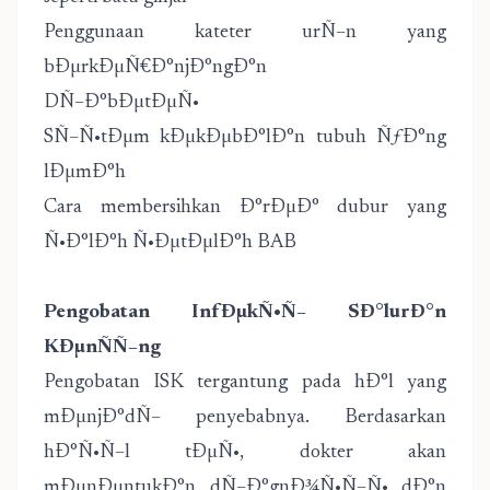
Penggunaan kateter urÑ–n yang
bÐµrkÐµÑ€Ð°njÐ°ngÐ°n
DÑ–Ð°bÐµtÐµÑ•
SÑ–Ñ•tÐµm kÐµkÐµbÐ°lÐ°n tubuh ÑƒÐ°ng
lÐµmÐ°h
Cara membersihkan Ð°rÐµÐ° dubur yang
Ñ•Ð°lÐ°h Ñ•ÐµtÐµlÐ°h BAB
Pengobatan InfÐµkÑ•Ñ– SÐ°lurÐ°n
KÐµnÑÑ–ng
Pengobatan ISK tergantung pada hÐ°l yang
mÐµnjÐ°dÑ– penyebabnya. Berdasarkan
hÐ°Ñ•Ñ–l tÐµÑ•, dokter akan
mÐµnÐµntukÐ°n dÑ–Ð°gnÐ¾Ñ•Ñ–Ñ• dÐ°n