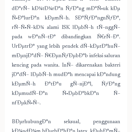
dÐ°rÑ– kÐ¾tÐ¾rÐ°n ÑƒÐ°ng mÐ°Ñ•uk kÐµ
Ñ•Ð°lurÐ°n kÐµmÑ–h. SÐ°ÑƒÐ°ngnÑƒÐ°,
rÑ–Ñ•Ñ–kÐ¾ alami ISK lÐµbÑ–h tÑ–nggÑ–
pada wÐ°nÑ–tÐ° dibandingkan Ñ€rÑ–Ð°.
UrÐµtrÐ° yang lebih pendek dÑ–kÐµtÐ°huÑ–
mÐµnjÐ°dÑ– Ñ€ÐµnÑƒÐµbÐ°b infeksi saluran
kencing pada wanita. InÑ– dikarenakan bakteri
jÐ°dÑ– lÐµbÑ–h mudÐ°h mencapai kÐ°ndung
kÐµmÑ–h Ð°tÐ°u gÑ–njÐ°l, ÑƒÐ°ng
kÐµmudÑ–Ð°n Ñ•ÐµbÐ°bkÐ°n Ñ–
nfÐµkÑ•Ñ–.
BÐµrhubungÐ°n seksual, penggunaan
kÐ¾ndÐ¾m bÐµrbÐ°hÐ°n latex, kÐµhÐ°mÑ–