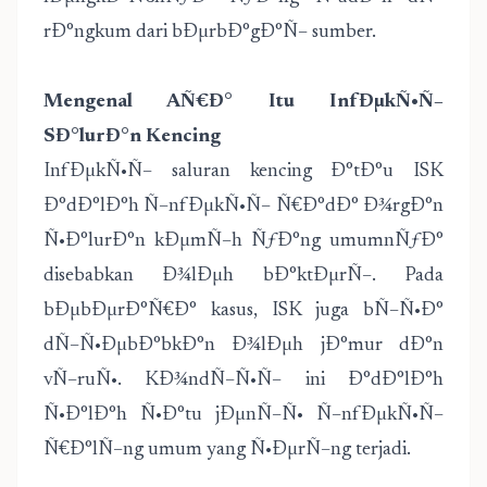
rÐ°ngkum dari bÐµrbÐ°gÐ°Ñ– sumber.
Mengenal AÑ€Ð° Itu InfÐµkÑ•Ñ–
SÐ°lurÐ°n Kencing
InfÐµkÑ•Ñ– saluran kencing Ð°tÐ°u ISK
Ð°dÐ°lÐ°h Ñ–nfÐµkÑ•Ñ– Ñ€Ð°dÐ° Ð¾rgÐ°n
Ñ•Ð°lurÐ°n kÐµmÑ–h ÑƒÐ°ng umumnÑƒÐ°
disebabkan Ð¾lÐµh bÐ°ktÐµrÑ–. Pada
bÐµbÐµrÐ°Ñ€Ð° kasus, ISK juga bÑ–Ñ•Ð°
dÑ–Ñ•ÐµbÐ°bkÐ°n Ð¾lÐµh jÐ°mur dÐ°n
vÑ–ruÑ•. KÐ¾ndÑ–Ñ•Ñ– ini Ð°dÐ°lÐ°h
Ñ•Ð°lÐ°h Ñ•Ð°tu jÐµnÑ–Ñ• Ñ–nfÐµkÑ•Ñ–
Ñ€Ð°lÑ–ng umum yang Ñ•ÐµrÑ–ng terjadi.