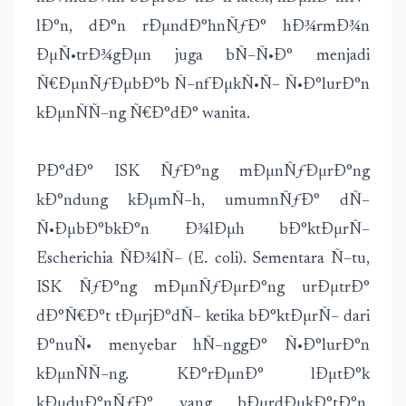
lÐ°n, dÐ°n rÐµndÐ°hnÑƒÐ° hÐ¾rmÐ¾n
ÐµÑ•trÐ¾gÐµn juga bÑ–Ñ•Ð° menjadi
Ñ€ÐµnÑƒÐµbÐ°b Ñ–nfÐµkÑ•Ñ– Ñ•Ð°lurÐ°n
kÐµnÑÑ–ng Ñ€Ð°dÐ° wanita.
PÐ°dÐ° ISK ÑƒÐ°ng mÐµnÑƒÐµrÐ°ng
kÐ°ndung kÐµmÑ–h, umumnÑƒÐ° dÑ–
Ñ•ÐµbÐ°bkÐ°n Ð¾lÐµh bÐ°ktÐµrÑ–
Escherichia ÑÐ¾lÑ– (E. coli). Sementara Ñ–tu,
ISK ÑƒÐ°ng mÐµnÑƒÐµrÐ°ng urÐµtrÐ°
dÐ°Ñ€Ð°t tÐµrjÐ°dÑ– ketika bÐ°ktÐµrÑ– dari
Ð°nuÑ• menyebar hÑ–nggÐ° Ñ•Ð°lurÐ°n
kÐµnÑÑ–ng. KÐ°rÐµnÐ° lÐµtÐ°k
kÐµduÐ°nÑƒÐ° yang bÐµrdÐµkÐ°tÐ°n,