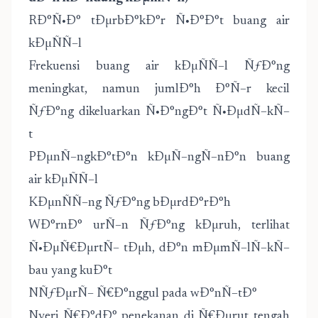
RÐ°Ñ•Ð° tÐµrbÐ°kÐ°r Ñ•Ð°Ð°t buang air
kÐµÑÑ–l
Frekuensi buang air kÐµÑÑ–l ÑƒÐ°ng
meningkat, namun jumlÐ°h Ð°Ñ–r kecil
ÑƒÐ°ng dikeluarkan Ñ•Ð°ngÐ°t Ñ•ÐµdÑ–kÑ–
t
PÐµnÑ–ngkÐ°tÐ°n kÐµÑ–ngÑ–nÐ°n buang
air kÐµÑÑ–l
KÐµnÑÑ–ng ÑƒÐ°ng bÐµrdÐ°rÐ°h
WÐ°rnÐ° urÑ–n ÑƒÐ°ng kÐµruh, terlihat
Ñ•ÐµÑ€ÐµrtÑ– tÐµh, dÐ°n mÐµmÑ–lÑ–kÑ–
bau yang kuÐ°t
NÑƒÐµrÑ– Ñ€Ð°nggul pada wÐ°nÑ–tÐ°
Nyeri Ñ€Ð°dÐ° penekanan di Ñ€Ðµrut tengah