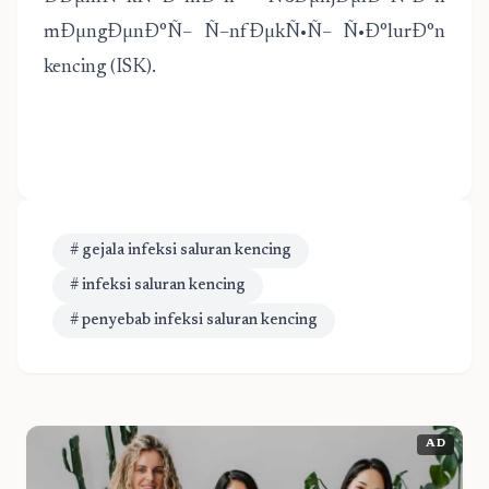
mÐµngÐµnÐ°Ñ– Ñ–nfÐµkÑ•Ñ– Ñ•Ð°lurÐ°n
kencing (ISK).
# gejala infeksi saluran kencing
# infeksi saluran kencing
# penyebab infeksi saluran kencing
AD