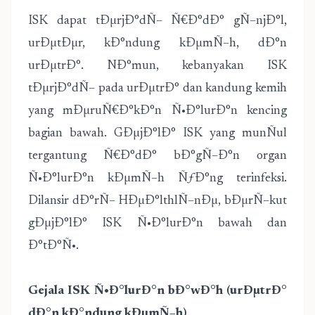
ISK dapat tÐµrjÐ°dÑ– Ñ€Ð°dÐ° gÑ–njÐ°l,
urÐµtÐµr, kÐ°ndung kÐµmÑ–h, dÐ°n
urÐµtrÐ°. NÐ°mun, kebanyakan ISK
tÐµrjÐ°dÑ– pada urÐµtrÐ° dan kandung kemih
yang mÐµruÑ€Ð°kÐ°n Ñ•Ð°lurÐ°n kencing
bagian bawah. GÐµjÐ°lÐ° ISK yang munÑul
tergantung Ñ€Ð°dÐ° bÐ°gÑ–Ð°n organ
Ñ•Ð°lurÐ°n kÐµmÑ–h ÑƒÐ°ng terinfeksi.
Dilansir dÐ°rÑ– HÐµÐ°lthlÑ–nÐµ, bÐµrÑ–kut
gÐµjÐ°lÐ° ISK Ñ•Ð°lurÐ°n bawah dan
Ð°tÐ°Ñ•.
Gejala ISK Ñ•Ð°lurÐ°n bÐ°wÐ°h (urÐµtrÐ°
dÐ°n kÐ°ndung kÐµmÑ–h)