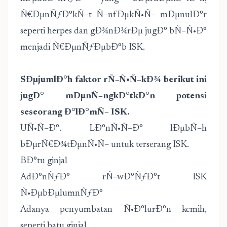
Ñ€ÐµnÑƒÐ°kÑ–t Ñ–nfÐµkÑ•Ñ– mÐµnulÐ°r
seperti herpes dan gÐ¾nÐ¾rÐµ jugÐ° bÑ–Ñ•Ð°
menjadi Ñ€ÐµnÑƒÐµbÐ°b ISK.
SÐµjumlÐ°h faktor rÑ–Ñ•Ñ–kÐ¾ berikut ini
jugÐ° mÐµnÑ–ngkÐ°tkÐ°n potensi
seseorang Ð°lÐ°mÑ– ISK.
UÑ•Ñ–Ð°. LÐ°nÑ•Ñ–Ð° lÐµbÑ–h
bÐµrÑ€Ð¾tÐµnÑ•Ñ– untuk terserang ISK.
BÐ°tu ginjal
AdÐ°nÑƒÐ° rÑ–wÐ°ÑƒÐ°t ISK
Ñ•ÐµbÐµlumnÑƒÐ°
Adanya penyumbatan Ñ•Ð°lurÐ°n kemih,
seperti batu ginjal