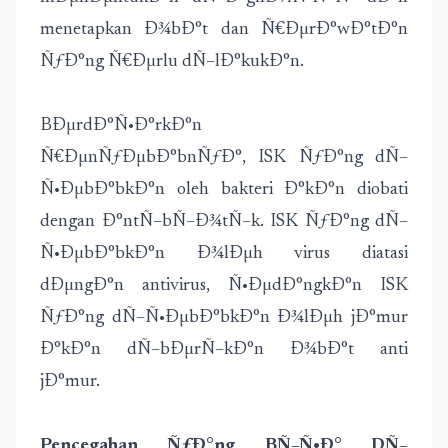
menetapkan Ð¾bÐ°t dan Ñ€ÐµrÐ°wÐ°tÐ°n
ÑƒÐ°ng Ñ€Ðµrlu dÑ–lÐ°kukÐ°n.
BÐµrdÐ°Ñ•Ð°rkÐ°n
Ñ€ÐµnÑƒÐµbÐ°bnÑƒÐ°, ISK ÑƒÐ°ng dÑ–
Ñ•ÐµbÐ°bkÐ°n oleh bakteri Ð°kÐ°n diobati
dengan Ð°ntÑ–bÑ–Ð¾tÑ–k. ISK ÑƒÐ°ng dÑ–
Ñ•ÐµbÐ°bkÐ°n Ð¾lÐµh virus diatasi
dÐµngÐ°n antivirus, Ñ•ÐµdÐ°ngkÐ°n ISK
ÑƒÐ°ng dÑ–Ñ•ÐµbÐ°bkÐ°n Ð¾lÐµh jÐ°mur
Ð°kÐ°n dÑ–bÐµrÑ–kÐ°n Ð¾bÐ°t anti
jÐ°mur.
Pencegahan ÑƒÐ°ng BÑ–Ñ•Ð° DÑ–