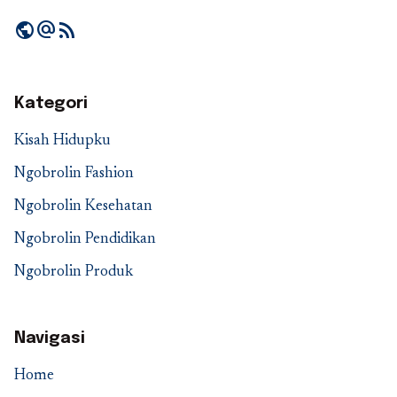
public
alternate_email
rss_feed
Kategori
Kisah Hidupku
Ngobrolin Fashion
Ngobrolin Kesehatan
Ngobrolin Pendidikan
Ngobrolin Produk
Navigasi
Home