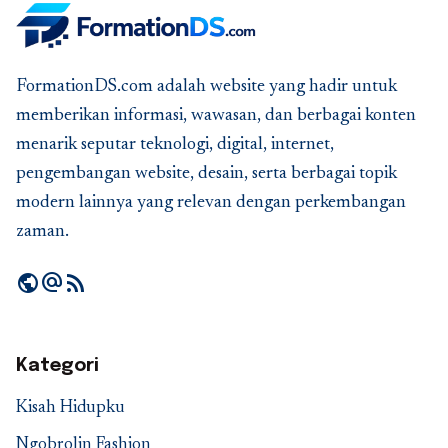
FormationDS.com adalah website yang hadir untuk
memberikan informasi, wawasan, dan berbagai konten
menarik seputar teknologi, digital, internet,
pengembangan website, desain, serta berbagai topik
modern lainnya yang relevan dengan perkembangan
zaman.
public
alternate_email
rss_feed
Kategori
Kisah Hidupku
Ngobrolin Fashion