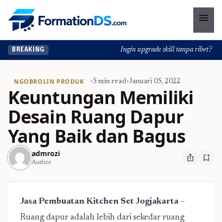
menu
Ingin upgrade skill tanpa ribet? Temu
BREAKING
NGOBROLIN PRODUK
•
5 min read
•
Januari 05, 2022
Keuntungan Memiliki
Desain Ruang Dapur
Yang Baik dan Bagus
admrozi
ios_share
bookmark_add
Author
Jasa Pembuatan Kitchen Set Jogjakarta
–
Ruang dapur adalah lebih dari sekedar ruang