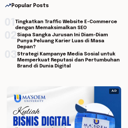
trending_up
Popular Posts
01
Tingkatkan Traffic Website E-Commerce
dengan Memaksimalkan SEO
02
Siapa Sangka Jurusan Ini Diam-Diam
Punya Peluang Karier Luas di Masa
Depan?
03
Strategi Kampanye Media Sosial untuk
Memperkuat Reputasi dan Pertumbuhan
Brand di Dunia Digital
AD