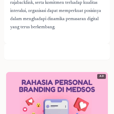
rajabacklink, serta komitmen terhadap kualitas
interaksi, organisasi dapat memperkuat posisinya
dalam menghadapi dinamika pemasaran digital
yang terus berkembang.
AD