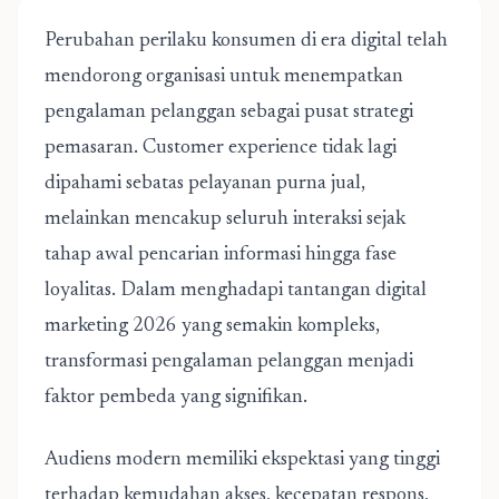
Perubahan perilaku konsumen di era digital telah
mendorong organisasi untuk menempatkan
pengalaman pelanggan sebagai pusat strategi
pemasaran. Customer experience tidak lagi
dipahami sebatas pelayanan purna jual,
melainkan mencakup seluruh interaksi sejak
tahap awal pencarian informasi hingga fase
loyalitas. Dalam
menghadapi tantangan digital
marketing 2026 yang semakin kompleks
,
transformasi pengalaman pelanggan menjadi
faktor pembeda yang signifikan.
Audiens modern memiliki ekspektasi yang tinggi
terhadap kemudahan akses, kecepatan respons,