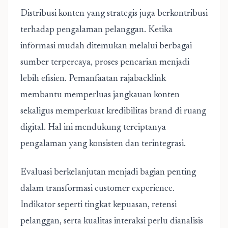
Distribusi konten yang strategis juga berkontribusi
terhadap pengalaman pelanggan. Ketika
informasi mudah ditemukan melalui berbagai
sumber terpercaya, proses pencarian menjadi
lebih efisien. Pemanfaatan rajabacklink
membantu memperluas jangkauan konten
sekaligus memperkuat kredibilitas brand di ruang
digital. Hal ini mendukung terciptanya
pengalaman yang konsisten dan terintegrasi.
Evaluasi berkelanjutan menjadi bagian penting
dalam transformasi customer experience.
Indikator seperti tingkat kepuasan, retensi
pelanggan, serta kualitas interaksi perlu dianalisis