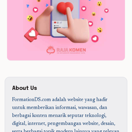
About Us
FormationDS.com adalah website yang hadir
untuk memberikan informasi, wawasan, dan
berbagai konten menarik seputar teknologi,
digital, internet, pengembangan website, desain,
serta berbagai topik modern lainnya yang relevan