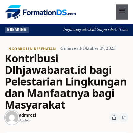
menu
Ingin upgrade skill tanpa ribet? Temukan ke
BREAKING
NGOBROLIN KESEHATAN
•
5 min read
•
Oktober 09, 2025
Kontribusi
Dlhjawabarat.id bagi
Pelestarian Lingkungan
dan Manfaatnya bagi
Masyarakat
admrozi
ios_share
bookmark_add
Author