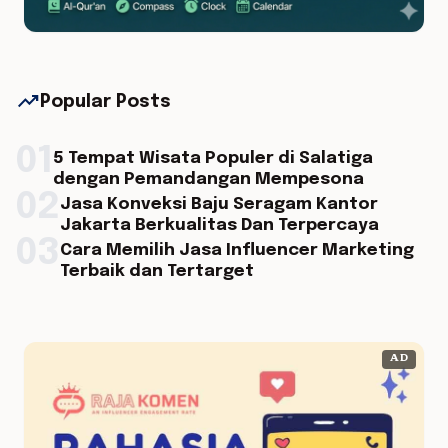
trending_up
Popular Posts
01
5 Tempat Wisata Populer di Salatiga
dengan Pemandangan Mempesona
02
Jasa Konveksi Baju Seragam Kantor
Jakarta Berkualitas Dan Terpercaya
03
Cara Memilih Jasa Influencer Marketing
Terbaik dan Tertarget
AD