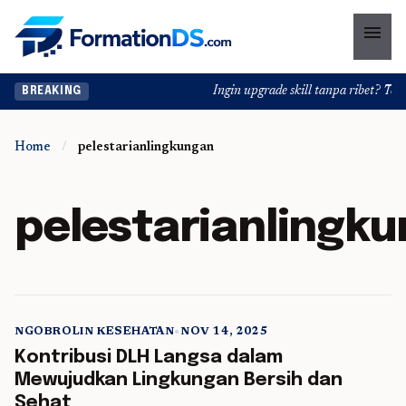
menu
Ingin upgrade skill tanpa ribet? Temuk
BREAKING
Home
/
pelestarianlingkungan
pelestarianlingk
NGOBROLIN KESEHATAN
•
NOV 14, 2025
5 min read
Kontribusi DLH Langsa dalam
Mewujudkan Lingkungan Bersih dan
Sehat