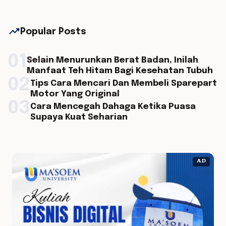
trending_up
Popular Posts
01
Selain Menurunkan Berat Badan, Inilah
Manfaat Teh Hitam Bagi Kesehatan Tubuh
02
Tips Cara Mencari Dan Membeli Sparepart
Motor Yang Original
03
Cara Mencegah Dahaga Ketika Puasa
Supaya Kuat Seharian
AD