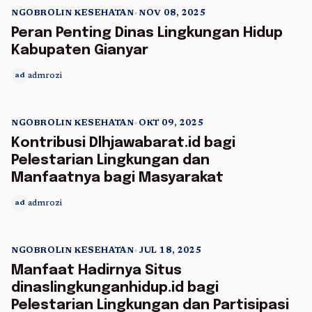
NGOBROLIN KESEHATAN
•
NOV 08, 2025
5 min read
Peran Penting Dinas Lingkungan Hidup
Kabupaten Gianyar
admrozi
ad
NGOBROLIN KESEHATAN
•
OKT 09, 2025
5 min read
Kontribusi Dlhjawabarat.id bagi
Pelestarian Lingkungan dan
Manfaatnya bagi Masyarakat
admrozi
ad
NGOBROLIN KESEHATAN
•
JUL 18, 2025
5 min read
Manfaat Hadirnya Situs
dinaslingkunganhidup.id bagi
Pelestarian Lingkungan dan Partisipasi