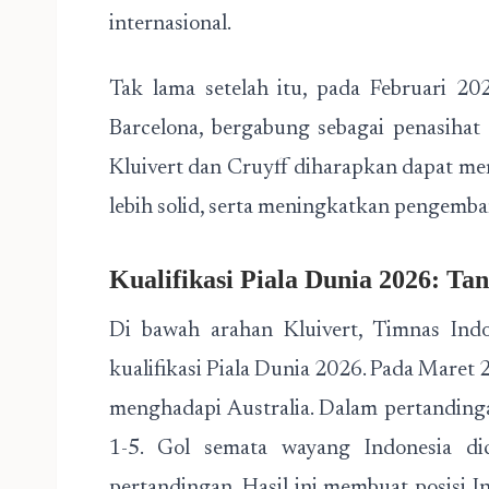
internasional.
Tak lama setelah itu, pada Februari 20
Barcelona, bergabung sebagai penasihat 
Kluivert dan Cruyff diharapkan dapat mer
lebih solid, serta meningkatkan pengemb
Kualifikasi Piala Dunia 2026: Ta
Di bawah arahan Kluivert, Timnas Ind
kualifikasi Piala Dunia 2026. Pada Maret
menghadapi Australia. Dalam pertanding
1-5. Gol semata wayang Indonesia di
pertandingan. Hasil ini membuat posisi I