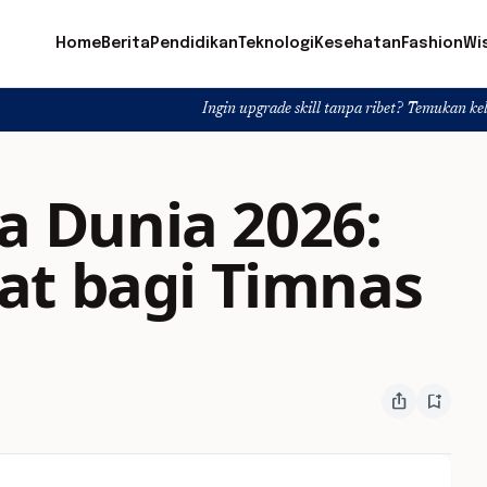
Home
Berita
Pendidikan
Teknologi
Kesehatan
Fashion
Wi
Ingin upgrade skill tanpa ribet? Temukan kelas seru dan m
la Dunia 2026:
at bagi Timnas
ios_share
bookmark_add