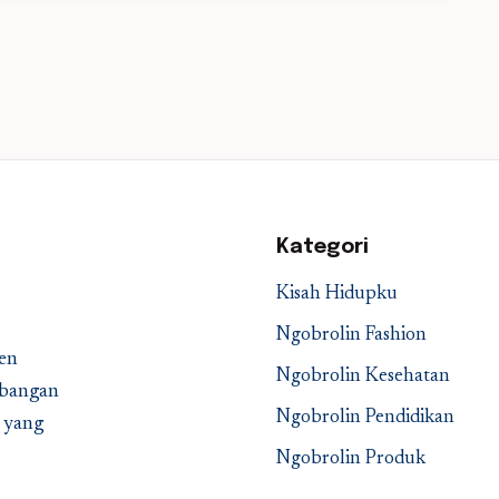
Kategori
Kisah Hidupku
Ngobrolin Fashion
en
Ngobrolin Kesehatan
embangan
Ngobrolin Pendidikan
a yang
Ngobrolin Produk