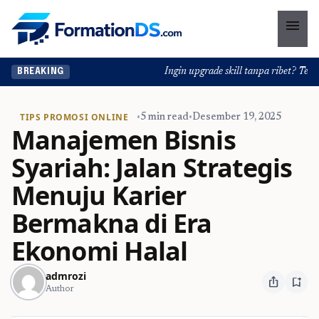
menu
Ingin upgrade skill tanpa ribet? Temuka
BREAKING
TIPS PROMOSI ONLINE
•
5 min read
•
Desember 19, 2025
Manajemen Bisnis
Syariah: Jalan Strategis
Menuju Karier
Bermakna di Era
Ekonomi Halal
admrozi
ios_share
bookmark_add
Author