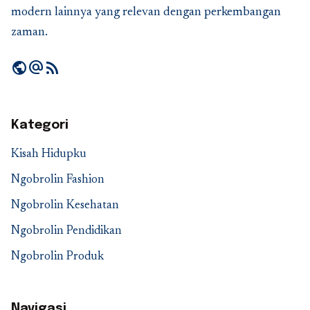
modern lainnya yang relevan dengan perkembangan
zaman.
public
alternate_email
rss_feed
Kategori
Kisah Hidupku
Ngobrolin Fashion
Ngobrolin Kesehatan
Ngobrolin Pendidikan
Ngobrolin Produk
Navigasi