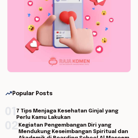
trending_up
Popular Posts
01
7 Tips Menjaga Kesehatan Ginjal yang
Perlu Kamu Lakukan
02
Kegiatan Pengembangan Diri yang
Mendukung Keseimbangan Spiritual dan