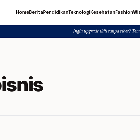
Home
Berita
Pendidikan
Teknologi
Kesehatan
Fashion
Wi
Ingin upgrade skill tanpa ribet? Temukan kelas s
snis