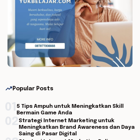
trending_up
Popular Posts
01
5 Tips Ampuh untuk Meningkatkan Skill
Bermain Game Anda
02
Strategi Internet Marketing untuk
Meningkatkan Brand Awareness dan Daya
Saing di Pasar Digital