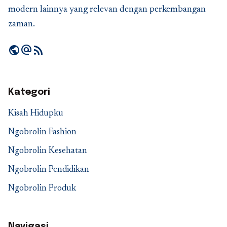
modern lainnya yang relevan dengan perkembangan
zaman.
public
alternate_email
rss_feed
Kategori
Kisah Hidupku
Ngobrolin Fashion
Ngobrolin Kesehatan
Ngobrolin Pendidikan
Ngobrolin Produk
Navigasi