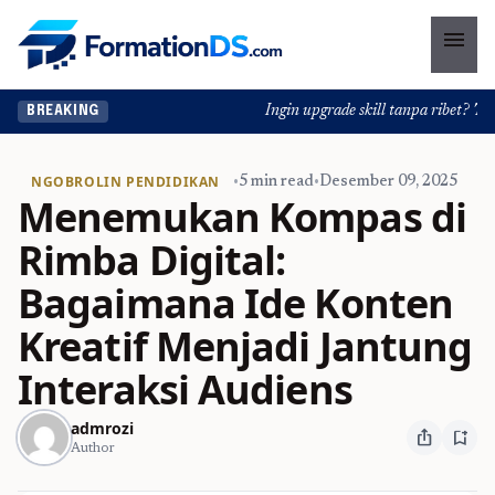
menu
Ingin upgrade skill tanpa ribet? Temuk
BREAKING
NGOBROLIN PENDIDIKAN
•
5 min read
•
Desember 09, 2025
Menemukan Kompas di
Rimba Digital:
Bagaimana Ide Konten
Kreatif Menjadi Jantung
Interaksi Audiens
admrozi
ios_share
bookmark_add
Author