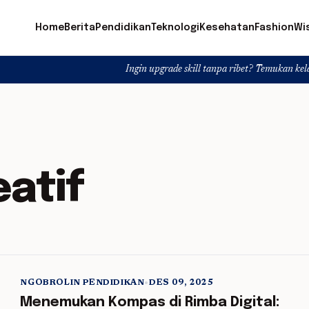
Home
Berita
Pendidikan
Teknologi
Kesehatan
Fashion
Wi
Ingin upgrade skill tanpa ribet? Temukan kelas seru dan ma
atif
NGOBROLIN PENDIDIKAN
•
DES 09, 2025
5 min read
Menemukan Kompas di Rimba Digital: