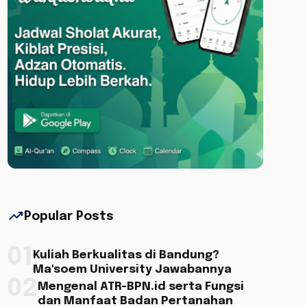
trending_up
Popular Posts
01
Kuliah Berkualitas di Bandung?
Ma'soem University Jawabannya
02
Mengenal ATR-BPN.id serta Fungsi
dan Manfaat Badan Pertanahan