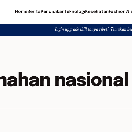
Home
Berita
Pendidikan
Teknologi
Kesehatan
Fashion
Wi
Ingin upgrade skill tanpa ribet? Temukan kelas seru dan m
nahan nasional