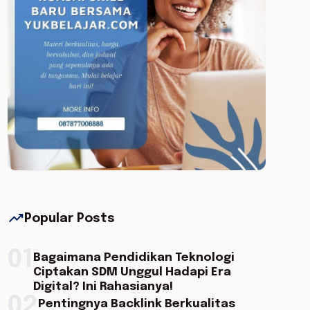
trending_up
Popular Posts
01
Bagaimana Pendidikan Teknologi
Ciptakan SDM Unggul Hadapi Era
Digital? Ini Rahasianya!
02
Pentingnya Backlink Berkualitas