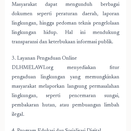
Masyarakat dapat mengunduh berbagai
dokumen seperti peraturan daerah, laporan
lingkungan, hingga pedoman teknis pengelolaan
lingkungan hidup. Hal ini mendukung
transparansi dan keterbukaan informasi publik.
3. Layanan Pengaduan Online
DLHMELAWI.org menyediakan fitur
pengaduan lingkungan yang memungkinkan
masyarakat melaporkan langsung permasalahan
lingkungan, seperti pencemaran sungai,
pembakaran hutan, atau pembuangan limbah
ilegal.