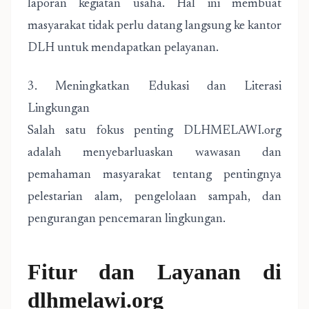
laporan kegiatan usaha. Hal ini membuat
masyarakat tidak perlu datang langsung ke kantor
DLH untuk mendapatkan pelayanan.
3. Meningkatkan Edukasi dan Literasi
Lingkungan
Salah satu fokus penting DLHMELAWI.org
adalah menyebarluaskan wawasan dan
pemahaman masyarakat tentang pentingnya
pelestarian alam, pengelolaan sampah, dan
pengurangan pencemaran lingkungan.
Fitur dan Layanan di
dlhmelawi.org