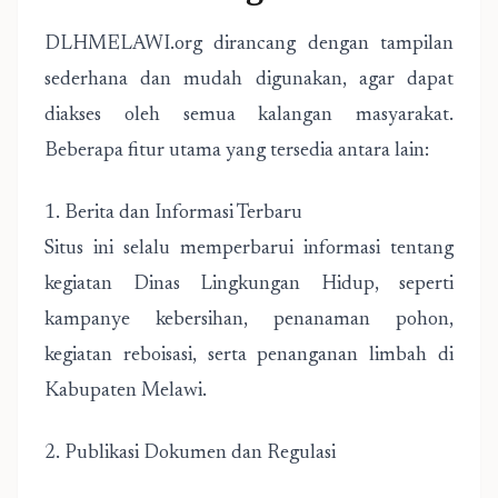
DLHMELAWI.org dirancang dengan tampilan
sederhana dan mudah digunakan, agar dapat
diakses oleh semua kalangan masyarakat.
Beberapa fitur utama yang tersedia antara lain:
1. Berita dan Informasi Terbaru
Situs ini selalu memperbarui informasi tentang
kegiatan Dinas Lingkungan Hidup, seperti
kampanye kebersihan, penanaman pohon,
kegiatan reboisasi, serta penanganan limbah di
Kabupaten Melawi.
2. Publikasi Dokumen dan Regulasi