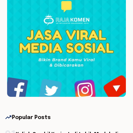
trending_up
Popular Posts