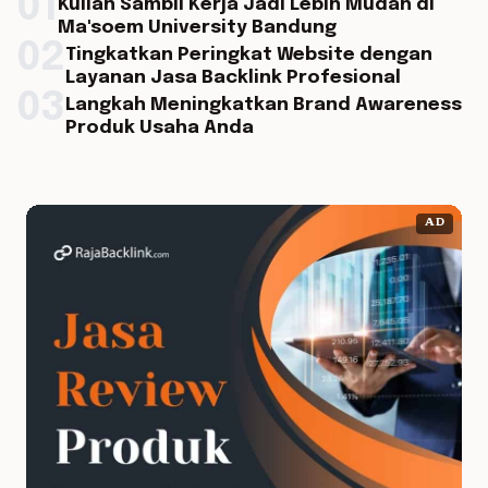
01
Kuliah Sambil Kerja Jadi Lebih Mudah di
Ma'soem University Bandung
02
Tingkatkan Peringkat Website dengan
Layanan Jasa Backlink Profesional
03
Langkah Meningkatkan Brand Awareness
Produk Usaha Anda
AD