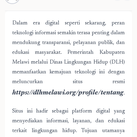
Dalam era digital seperti sekarang, peran
teknologi informasi semakin terasa penting dalam
mendukung transparansi, pelayanan publik, dan
edukasi masyarakat. Pemerintah Kabupaten
Melawi melalui Dinas Lingkungan Hidup (DLH)
memanfaatkan kemajuan teknologi ini dengan
meluncurkan situs resmi
https://dlhmelawi.org/profile/tentang
.
Situs ini hadir sebagai platform digital yang
menyediakan informasi, layanan, dan edukasi
terkait lingkungan hidup. Tujuan utamanya