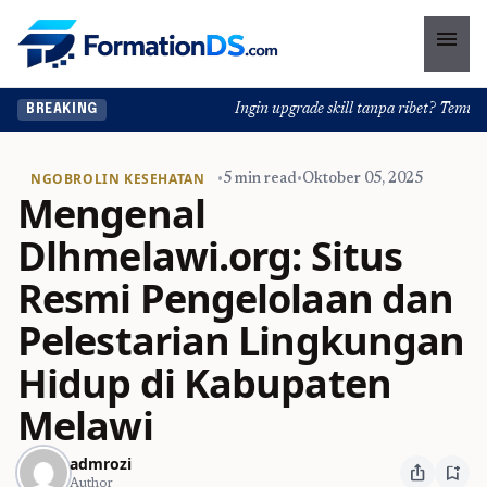
menu
Ingin upgrade skill tanpa ribet? Temukan ke
BREAKING
NGOBROLIN KESEHATAN
•
5 min read
•
Oktober 05, 2025
Mengenal
Dlhmelawi.org: Situs
Resmi Pengelolaan dan
Pelestarian Lingkungan
Hidup di Kabupaten
Melawi
admrozi
ios_share
bookmark_add
Author