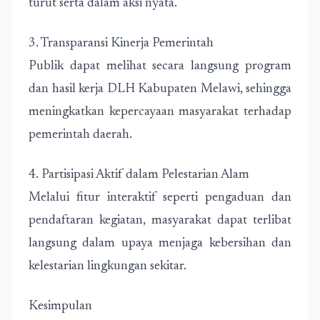
turut serta dalam aksi nyata.
3. Transparansi Kinerja Pemerintah
Publik dapat melihat secara langsung program
dan hasil kerja DLH Kabupaten Melawi, sehingga
meningkatkan kepercayaan masyarakat terhadap
pemerintah daerah.
4. Partisipasi Aktif dalam Pelestarian Alam
Melalui fitur interaktif seperti pengaduan dan
pendaftaran kegiatan, masyarakat dapat terlibat
langsung dalam upaya menjaga kebersihan dan
kelestarian lingkungan sekitar.
Kesimpulan