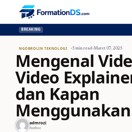
BREAKING
NGOBROLIN TEKNOLOGI
•
5 min read
•
Maret 07, 2025
Mengenal Vide
Video Explaine
dan Kapan
Menggunakan
admrozi
Author