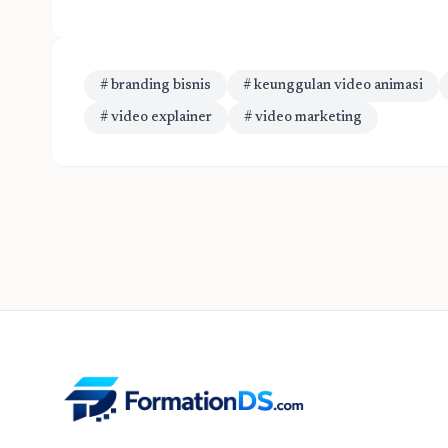
# branding bisnis
# keunggulan video animasi
# video explainer
# video marketing