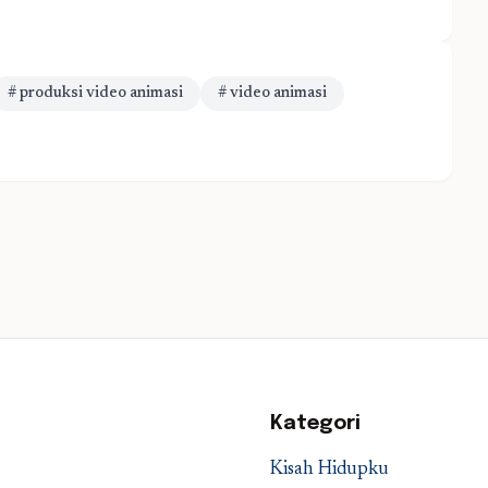
# produksi video animasi
# video animasi
Kategori
Kisah Hidupku