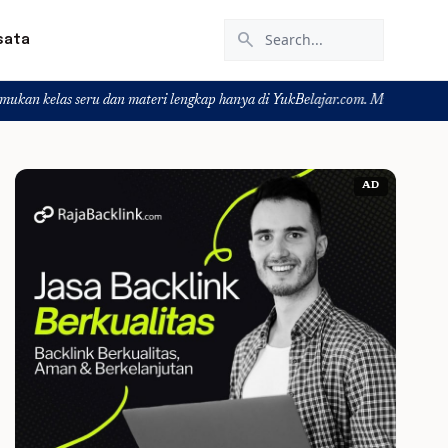
search
sata
eru dan materi lengkap hanya di YukBelajar.com. Mulai langkah suksesmu hari
AD