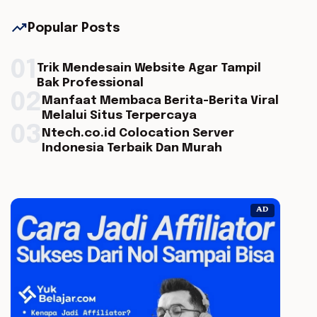
trending_up
Popular Posts
01
Trik Mendesain Website Agar Tampil
Bak Professional
02
Manfaat Membaca Berita-Berita Viral
Melalui Situs Terpercaya
03
Ntech.co.id Colocation Server
Indonesia Terbaik Dan Murah
AD