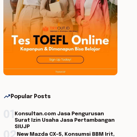
trending_up
Popular Posts
01
Konsultan.com Jasa Pengurusan
Surat Izin Usaha Jasa Pertambangan
SIUJP
02
New Mazda CX-5, Konsumsi BBM Irit,