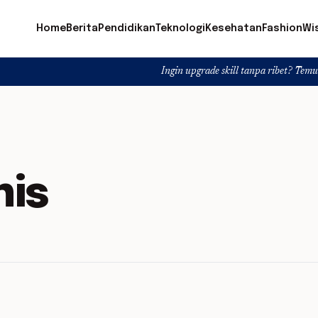
Home
Berita
Pendidikan
Teknologi
Kesehatan
Fashion
Wi
Ingin upgrade skill tanpa ribet? Temukan kelas se
nis