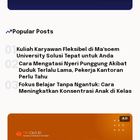
trending_up
Popular Posts
01
Kuliah Karyawan Fleksibel di Ma'soem
University Solusi Tepat untuk Anda
02
Cara Mengatasi Nyeri Punggung Akibat
Duduk Terlalu Lama, Pekerja Kantoran
Perlu Tahu
03
Fokus Belajar Tanpa Ngantuk: Cara
Meningkatkan Konsentrasi Anak di Kelas
AD