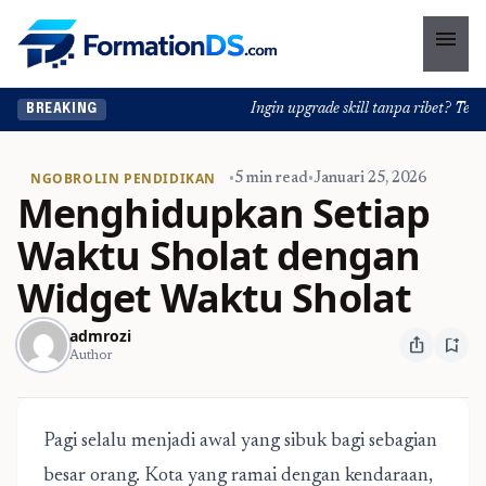
menu
Ingin upgrade skill tanpa ribet? Temukan
BREAKING
NGOBROLIN PENDIDIKAN
•
5 min read
•
Januari 25, 2026
Menghidupkan Setiap
Waktu Sholat dengan
Widget Waktu Sholat
admrozi
ios_share
bookmark_add
Author
Pagi selalu menjadi awal yang sibuk bagi sebagian
besar orang. Kota yang ramai dengan kendaraan,