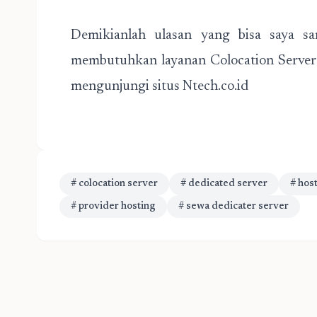
Demikianlah ulasan yang bisa saya sa
membutuhkan layanan Colocation Server 
mengunjungi situs Ntech.co.id
# colocation server
# dedicated server
# hos
# provider hosting
# sewa dedicater server