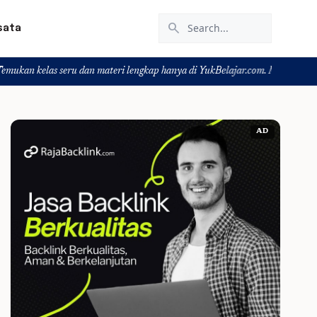
search
sata
ru dan materi lengkap hanya di YukBelajar.com. Mulai langkah suksesmu hari 
AD