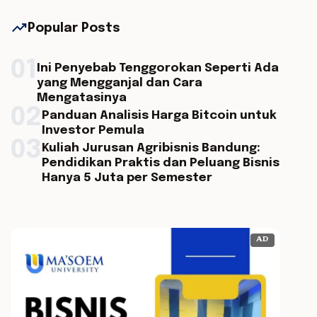
trending_up
Popular Posts
01
Ini Penyebab Tenggorokan Seperti Ada
yang Mengganjal dan Cara
Mengatasinya
02
Panduan Analisis Harga Bitcoin untuk
Investor Pemula
03
Kuliah Jurusan Agribisnis Bandung:
Pendidikan Praktis dan Peluang Bisnis
Hanya 5 Juta per Semester
AD