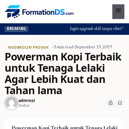
menu
Ingin upgrade skill tanpa ribet? Temu
BREAKING
NGOBROLIN PRODUK
•
5 min read
•
September 19, 2019
Powerman Kopi Terbaik
untuk Tenaga Lelaki
Agar Lebih Kuat dan
Tahan lama
admrozi
ios_share
bookmark_add
Author
Powerman Kopi Terbaik untuk Tenaga Lelaki