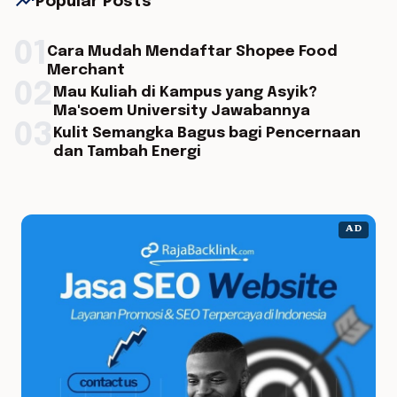
trending_up
Popular Posts
01
Cara Mudah Mendaftar Shopee Food
Merchant
02
Mau Kuliah di Kampus yang Asyik?
Ma'soem University Jawabannya
03
Kulit Semangka Bagus bagi Pencernaan
dan Tambah Energi
AD