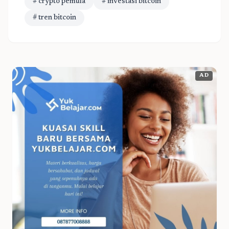
# crypto pemula
# investasi bitcoin
# tren bitcoin
AD