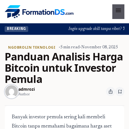
menu
Ingin upgrade skill tanpa ribet? Temuk
BREAKING
NGOBROLIN TEKNOLOGI
•
5 min read
•
November 08, 2025
Panduan Analisis Harga
Bitcoin untuk Investor
Pemula
admrozi
ios_share
bookmark_add
Author
Banyak investor pemula sering kali membeli
Bitcoin tanpa memahami bagaimana harga aset