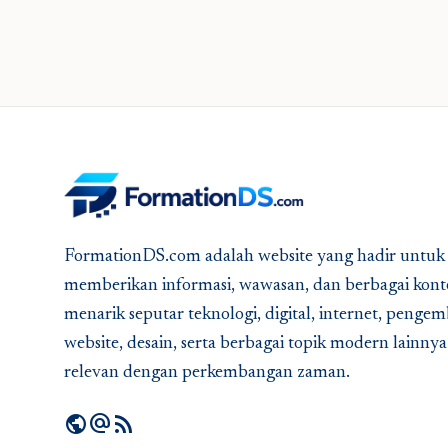
FormationDS.com adalah website yang hadir untuk
memberikan informasi, wawasan, dan berbagai kont
menarik seputar teknologi, digital, internet, peng
website, desain, serta berbagai topik modern lainny
relevan dengan perkembangan zaman.
public
alternate_email
rss_feed