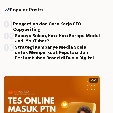
trending_up
Popular Posts
01
Pengertian dan Cara Kerja SEO
Copywriting
02
Supaya Beken, Kira-Kira Berapa Modal
Jadi YouTuber?
03
Strategi Kampanye Media Sosial
untuk Memperkuat Reputasi dan
Pertumbuhan Brand di Dunia Digital
AD