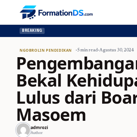
BREAKING
NGOBROLIN PENDIDIKAN
•
5 min read
•
Agustus 30, 2024
Pengembangan 
Bekal Kehidup
Lulus dari Boa
Masoem
admrozi
Author