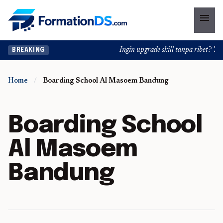
menu
Ingin upgrade skill tanpa ribet? Temu
BREAKING
Home
/
Boarding School Al Masoem Bandung
Boarding School
Al Masoem
Bandung