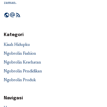
zaman.
public
alternate_email
rss_feed
Kategori
Kisah Hidupku
Ngobrolin Fashion
Ngobrolin Kesehatan
Ngobrolin Pendidikan
Ngobrolin Produk
Navigasi