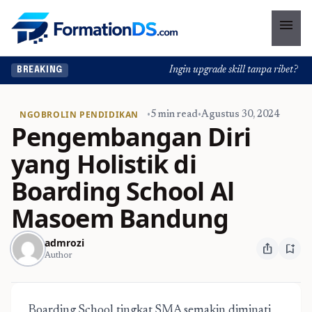
menu
Ingin upgrade skill tanpa ribet? Temu
BREAKING
NGOBROLIN PENDIDIKAN
•
5 min read
•
Agustus 30, 2024
Pengembangan Diri
yang Holistik di
Boarding School Al
Masoem Bandung
admrozi
ios_share
bookmark_add
Author
Boarding School tingkat SMA
semakin diminati