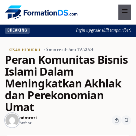
menu
Ingin upgrade skill tanpa ribet? Tem
BREAKING
KISAH HIDUPKU
•
5 min read
•
Juni 19, 2024
Peran Komunitas Bisnis
Islami Dalam
Meningkatkan Akhlak
dan Perekonomian
Umat
admrozi
ios_share
bookmark_add
Author