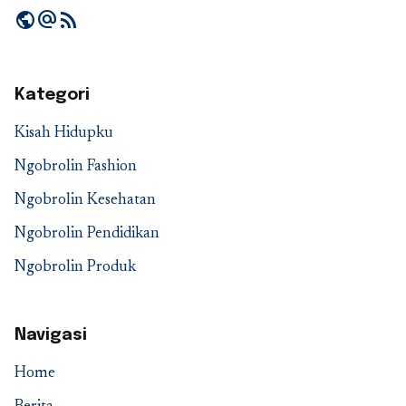
public
alternate_email
rss_feed
Kategori
Kisah Hidupku
Ngobrolin Fashion
Ngobrolin Kesehatan
Ngobrolin Pendidikan
Ngobrolin Produk
Navigasi
Home