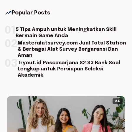
trending_up
Popular Posts
01
5 Tips Ampuh untuk Meningkatkan Skill
Bermain Game Anda
02
Masteralatsurvey.com Jual Total Station
& Berbagai Alat Survey Bergaransi Dan
Aman
03
Tryout.id Pascasarjana S2 S3 Bank Soal
Lengkap untuk Persiapan Seleksi
Akademik
AD