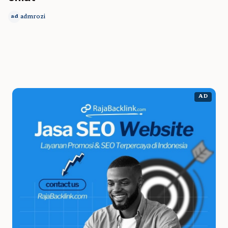
admrozi
ad
AD