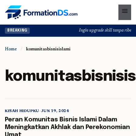
menu
Ingin upgrade skill tanpa ribet? 
BREAKING
Home
/
komunitasbisnisislami
komunitasbisnisis
KISAH HIDUPKU
•
JUN 19, 2024
5 min read
Peran Komunitas Bisnis Islami Dalam
Meningkatkan Akhlak dan Perekonomian
Umat