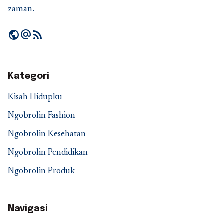
zaman.
public
alternate_email
rss_feed
Kategori
Kisah Hidupku
Ngobrolin Fashion
Ngobrolin Kesehatan
Ngobrolin Pendidikan
Ngobrolin Produk
Navigasi