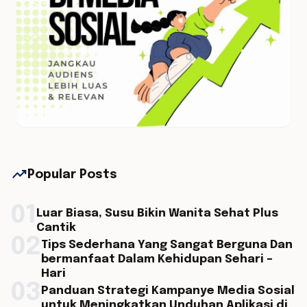
trending_up
Popular Posts
01
Luar Biasa, Susu Bikin Wanita Sehat Plus
Cantik
02
Tips Sederhana Yang Sangat Berguna Dan
bermanfaat Dalam Kehidupan Sehari –
Hari
03
Panduan Strategi Kampanye Media Sosial
untuk Meningkatkan Unduhan Aplikasi di