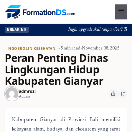
menu
Ingin upgrade skill tanpa ribet? Temukan
BREAKING
NGOBROLIN KESEHATAN
•
5 min read
•
November 08, 2025
Peran Penting Dinas
Lingkungan Hidup
Kabupaten Gianyar
admrozi
ios_share
bookmark_add
Author
Kabupaten Gianyar di Provinsi Bali memiliki
kekayaan alam, budaya, dan ekosistem yang sarat