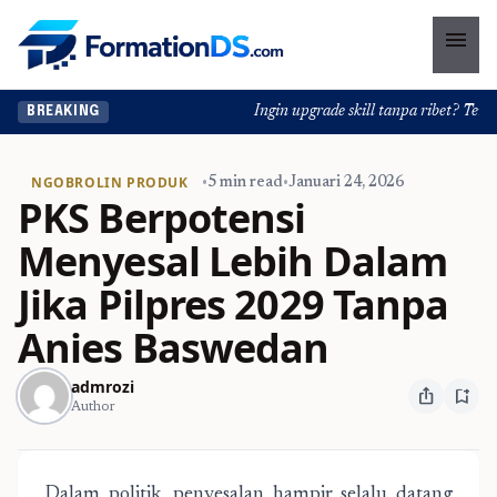
menu
Ingin upgrade skill tanpa ribet? Temukan
BREAKING
NGOBROLIN PRODUK
•
5 min read
•
Januari 24, 2026
PKS Berpotensi
Menyesal Lebih Dalam
Jika Pilpres 2029 Tanpa
Anies Baswedan
admrozi
ios_share
bookmark_add
Author
Dalam politik, penyesalan hampir selalu datang