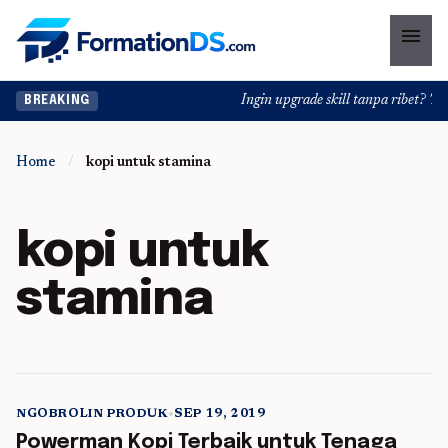
menu
Ingin upgrade skill tanpa ribet? Temu
BREAKING
Home
/
kopi untuk stamina
kopi untuk
stamina
NGOBROLIN PRODUK
•
SEP 19, 2019
5 min read
Powerman Kopi Terbaik untuk Tenaga