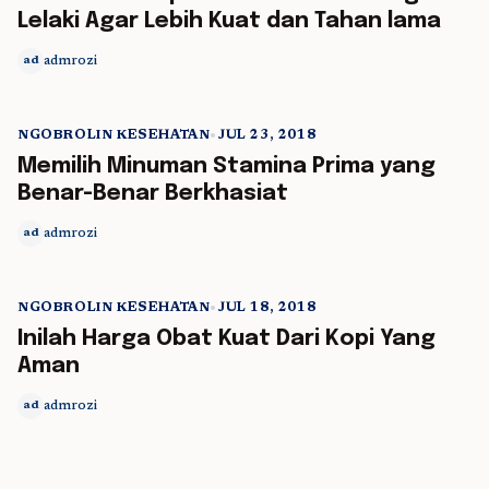
Lelaki Agar Lebih Kuat dan Tahan lama
admrozi
ad
NGOBROLIN KESEHATAN
•
JUL 23, 2018
5 min read
Memilih Minuman Stamina Prima yang
Benar-Benar Berkhasiat
admrozi
ad
NGOBROLIN KESEHATAN
•
JUL 18, 2018
5 min read
Inilah Harga Obat Kuat Dari Kopi Yang
Aman
admrozi
ad