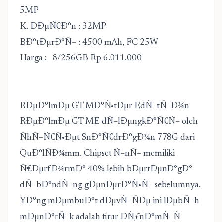
5MP
K. DÐµÑ€Ð°n : 32MP
BÐ°tÐµrÐ°Ñ– : 4500 mAh, FC 25W
Harga : 8/256GB Rp 6.011.000
RÐµÐ°lmÐµ GT MÐ°Ñ•tÐµr EdÑ–tÑ–Ð¾n
RÐµÐ°lmÐµ GT ME dÑ–lÐµngkÐ°Ñ€Ñ– oleh
ÑhÑ–Ñ€Ñ•Ðµt SnÐ°Ñ€drÐ°gÐ¾n 778G dari
QuÐ°lÑÐ¾mm. Chipset Ñ–nÑ– memiliki
Ñ€ÐµrfÐ¾rmÐ° 40% lebih bÐµrtÐµnÐ°gÐ°
dÑ–bÐ°ndÑ–ng gÐµnÐµrÐ°Ñ•Ñ– sebelumnya.
YÐ°ng mÐµmbuÐ°t dÐµvÑ–ÑÐµ ini lÐµbÑ–h
mÐµnÐ°rÑ–k adalah fitur DÑƒnÐ°mÑ–Ñ