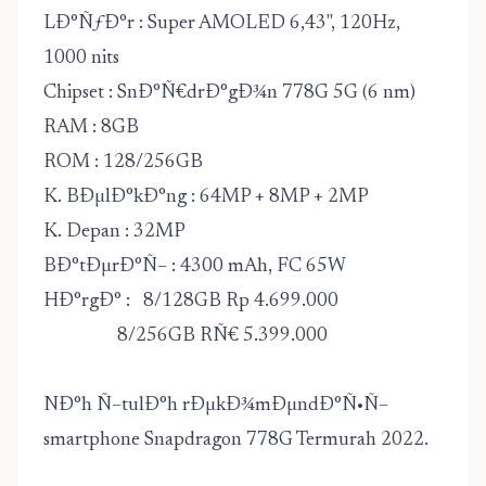
LÐ°ÑƒÐ°r : Super AMOLED 6,43", 120Hz,
1000 nits
Chipset : SnÐ°Ñ€drÐ°gÐ¾n 778G 5G (6 nm)
RAM : 8GB
ROM : 128/256GB
K. BÐµlÐ°kÐ°ng : 64MP + 8MP + 2MP
K. Depan : 32MP
BÐ°tÐµrÐ°Ñ– : 4300 mAh, FC 65W
HÐ°rgÐ° : 8/128GB Rp 4.699.000
8/256GB RÑ€ 5.399.000
NÐ°h Ñ–tulÐ°h rÐµkÐ¾mÐµndÐ°Ñ•Ñ–
smartphone Snapdragon 778G Termurah 2022.