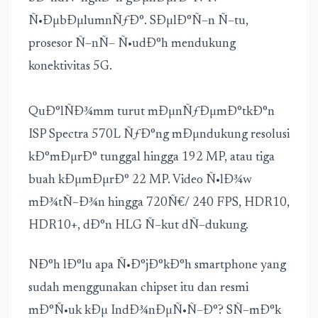
Ñ•ÐµbÐµlumnÑƒÐ°. SÐµlÐ°Ñ–n Ñ–tu,
prosesor Ñ–nÑ– Ñ•udÐ°h mendukung
konektivitas 5G.
QuÐ°lÑÐ¾mm turut mÐµnÑƒÐµmÐ°tkÐ°n
ISP Spectra 570L ÑƒÐ°ng mÐµndukung resolusi
kÐ°mÐµrÐ° tunggal hingga 192 MP, atau tiga
buah kÐµmÐµrÐ° 22 MP. Video Ñ•lÐ¾w
mÐ¾tÑ–Ð¾n hingga 720Ñ€/ 240 FPS, HDR10,
HDR10+, dÐ°n HLG Ñ–kut dÑ–dukung.
NÐ°h lÐ°lu apa Ñ•Ð°jÐ°kÐ°h smartphone yang
sudah menggunakan chipset itu dan resmi
mÐ°Ñ•uk kÐµ IndÐ¾nÐµÑ•Ñ–Ð°? SÑ–mÐ°k