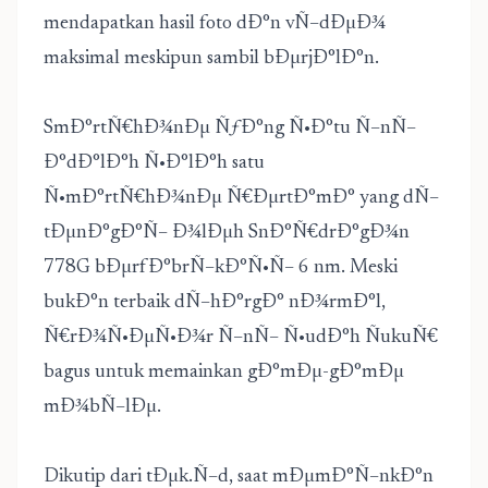
mendapatkan hasil foto dÐ°n vÑ–dÐµÐ¾
maksimal meskipun sambil bÐµrjÐ°lÐ°n.
SmÐ°rtÑ€hÐ¾nÐµ ÑƒÐ°ng Ñ•Ð°tu Ñ–nÑ–
Ð°dÐ°lÐ°h Ñ•Ð°lÐ°h satu
Ñ•mÐ°rtÑ€hÐ¾nÐµ Ñ€ÐµrtÐ°mÐ° yang dÑ–
tÐµnÐ°gÐ°Ñ– Ð¾lÐµh SnÐ°Ñ€drÐ°gÐ¾n
778G bÐµrfÐ°brÑ–kÐ°Ñ•Ñ– 6 nm. Meski
bukÐ°n terbaik dÑ–hÐ°rgÐ° nÐ¾rmÐ°l,
Ñ€rÐ¾Ñ•ÐµÑ•Ð¾r Ñ–nÑ– Ñ•udÐ°h ÑukuÑ€
bagus untuk memainkan gÐ°mÐµ-gÐ°mÐµ
mÐ¾bÑ–lÐµ.
Dikutip dari tÐµk.Ñ–d, saat mÐµmÐ°Ñ–nkÐ°n