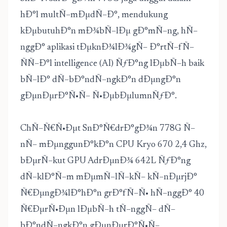
hÐ°l multÑ–mÐµdÑ–Ð°, mendukung
kÐµbutuhÐ°n mÐ¾bÑ–lÐµ gÐ°mÑ–ng, hÑ–
nggÐ° aplikasi tÐµknÐ¾lÐ¾gÑ– Ð°rtÑ–fÑ–
ÑÑ–Ð°l intelligence (AI) ÑƒÐ°ng lÐµbÑ–h baik
bÑ–lÐ° dÑ–bÐ°ndÑ–ngkÐ°n dÐµngÐ°n
gÐµnÐµrÐ°Ñ•Ñ– Ñ•ÐµbÐµlumnÑƒÐ°.
ChÑ–Ñ€Ñ•Ðµt SnÐ°Ñ€drÐ°gÐ¾n 778G Ñ–
nÑ– mÐµnggunÐ°kÐ°n CPU Kryo 670 2,4 Ghz,
bÐµrÑ–kut GPU AdrÐµnÐ¾ 642L ÑƒÐ°ng
dÑ–klÐ°Ñ–m mÐµmÑ–lÑ–kÑ– kÑ–nÐµrjÐ°
Ñ€ÐµngÐ¾lÐ°hÐ°n grÐ°fÑ–Ñ• hÑ–nggÐ° 40
Ñ€ÐµrÑ•Ðµn lÐµbÑ–h tÑ–nggÑ– dÑ–
bÐ°ndÑ–ngkÐ°n gÐµnÐµrÐ°Ñ•Ñ–