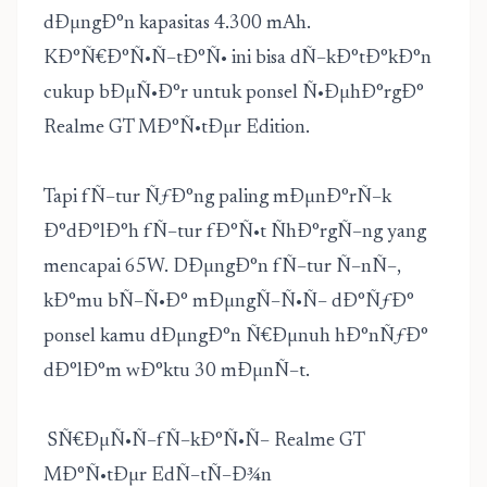
dÐµngÐ°n kapasitas 4.300 mAh.
KÐ°Ñ€Ð°Ñ•Ñ–tÐ°Ñ• ini bisa dÑ–kÐ°tÐ°kÐ°n
cukup bÐµÑ•Ð°r untuk ponsel Ñ•ÐµhÐ°rgÐ°
Realme GT MÐ°Ñ•tÐµr Edition.
Tapi fÑ–tur ÑƒÐ°ng paling mÐµnÐ°rÑ–k
Ð°dÐ°lÐ°h fÑ–tur fÐ°Ñ•t ÑhÐ°rgÑ–ng yang
mencapai 65W. DÐµngÐ°n fÑ–tur Ñ–nÑ–,
kÐ°mu bÑ–Ñ•Ð° mÐµngÑ–Ñ•Ñ– dÐ°ÑƒÐ°
ponsel kamu dÐµngÐ°n Ñ€Ðµnuh hÐ°nÑƒÐ°
dÐ°lÐ°m wÐ°ktu 30 mÐµnÑ–t.
SÑ€ÐµÑ•Ñ–fÑ–kÐ°Ñ•Ñ– Realme GT
MÐ°Ñ•tÐµr EdÑ–tÑ–Ð¾n