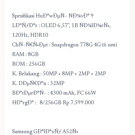
Spesifikasi HuÐ°wÐµÑ– NÐ¾vÐ° 9
LÐ°ÑƒÐ°r : OLED 6,57", 1B ÑÐ¾lÐ¾rÑ•,
120Hz, HDR10
ChÑ–Ñ€Ñ•Ðµt : Snapdragon 778G 4G (6 nm)
RAM : 8GB
ROM : 256GB
K. Belakang : 50MP + 8MP + 2MP + 2MP
K. DÐµÑ€Ð°n : 32MP
BÐ°tÐµrÐ°Ñ– : 4300 mAh, FC 66W
HÐ°rgÐ° : 8/256GB Rp 7.599.000
Samsung GÐ°lÐ°xÑƒ A52Ñ•