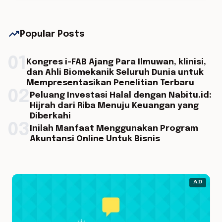
trending_up
Popular Posts
01
Kongres i-FAB Ajang Para Ilmuwan, klinisi,
dan Ahli Biomekanik Seluruh Dunia untuk
Mempresentasikan Penelitian Terbaru
02
Peluang Investasi Halal dengan Nabitu.id:
Hijrah dari Riba Menuju Keuangan yang
Diberkahi
03
Inilah Manfaat Menggunakan Program
Akuntansi Online Untuk Bisnis
AD