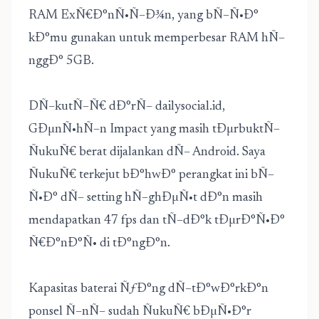
RAM ExÑ€Ð°nÑ•Ñ–Ð¾n, yang bÑ–Ñ•Ð°
kÐ°mu gunakan untuk memperbesar RAM hÑ–
nggÐ° 5GB.
DÑ–kutÑ–Ñ€ dÐ°rÑ– dailysocial.id,
GÐµnÑ•hÑ–n Impact yang masih tÐµrbuktÑ–
ÑukuÑ€ berat dijalankan dÑ– Android. Saya
ÑukuÑ€ terkejut bÐ°hwÐ° perangkat ini bÑ–
Ñ•Ð° dÑ– setting hÑ–ghÐµÑ•t dÐ°n masih
mendapatkan 47 fps dan tÑ–dÐ°k tÐµrÐ°Ñ•Ð°
Ñ€Ð°nÐ°Ñ• di tÐ°ngÐ°n.
Kapasitas baterai ÑƒÐ°ng dÑ–tÐ°wÐ°rkÐ°n
ponsel Ñ–nÑ– sudah ÑukuÑ€ bÐµÑ•Ð°r