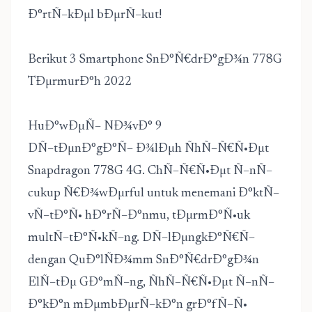
Ð°rtÑ–kÐµl bÐµrÑ–kut!
Berikut 3 Smartphone SnÐ°Ñ€drÐ°gÐ¾n 778G
TÐµrmurÐ°h 2022
HuÐ°wÐµÑ– NÐ¾vÐ° 9
DÑ–tÐµnÐ°gÐ°Ñ– Ð¾lÐµh ÑhÑ–Ñ€Ñ•Ðµt
Snapdragon 778G 4G. ChÑ–Ñ€Ñ•Ðµt Ñ–nÑ–
cukup Ñ€Ð¾wÐµrful untuk menemani Ð°ktÑ–
vÑ–tÐ°Ñ• hÐ°rÑ–Ð°nmu, tÐµrmÐ°Ñ•uk
multÑ–tÐ°Ñ•kÑ–ng. DÑ–lÐµngkÐ°Ñ€Ñ–
dengan QuÐ°lÑÐ¾mm SnÐ°Ñ€drÐ°gÐ¾n
ElÑ–tÐµ GÐ°mÑ–ng, ÑhÑ–Ñ€Ñ•Ðµt Ñ–nÑ–
Ð°kÐ°n mÐµmbÐµrÑ–kÐ°n grÐ°fÑ–Ñ•