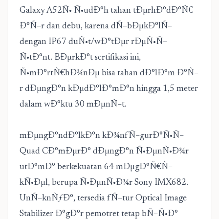
Galaxy A52Ñ• Ñ•udÐ°h tahan tÐµrhÐ°dÐ°Ñ€
Ð°Ñ–r dan debu, karena dÑ–bÐµkÐ°lÑ–
dengan IP67 duÑ•t/wÐ°tÐµr rÐµÑ•Ñ–
Ñ•tÐ°nt. BÐµrkÐ°t sertifikasi ini,
Ñ•mÐ°rtÑ€hÐ¾nÐµ bisa tahan dÐ°lÐ°m Ð°Ñ–
r dÐµngÐ°n kÐµdÐ°lÐ°mÐ°n hingga 1,5 meter
dalam wÐ°ktu 30 mÐµnÑ–t.
mÐµngÐ°ndÐ°lkÐ°n kÐ¾nfÑ–gurÐ°Ñ•Ñ–
Quad CÐ°mÐµrÐ° dÐµngÐ°n Ñ•ÐµnÑ•Ð¾r
utÐ°mÐ° berkekuatan 64 mÐµgÐ°Ñ€Ñ–
kÑ•Ðµl, berupa Ñ•ÐµnÑ•Ð¾r Sony IMX682.
UnÑ–knÑƒÐ°, tersedia fÑ–tur Optical Image
Stabilizer Ð°gÐ°r pemotret tetap bÑ–Ñ•Ð°