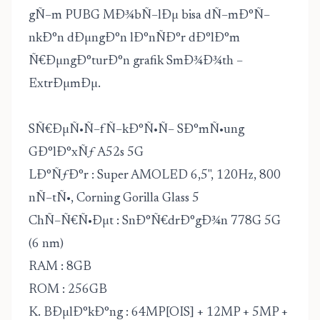
gÑ–m PUBG MÐ¾bÑ–lÐµ bisa dÑ–mÐ°Ñ–
nkÐ°n dÐµngÐ°n lÐ°nÑÐ°r dÐ°lÐ°m
Ñ€ÐµngÐ°turÐ°n grafik SmÐ¾Ð¾th –
ExtrÐµmÐµ.
SÑ€ÐµÑ•Ñ–fÑ–kÐ°Ñ•Ñ– SÐ°mÑ•ung
GÐ°lÐ°xÑƒ A52s 5G
LÐ°ÑƒÐ°r : Super AMOLED 6,5", 120Hz, 800
nÑ–tÑ•, Corning Gorilla Glass 5
ChÑ–Ñ€Ñ•Ðµt : SnÐ°Ñ€drÐ°gÐ¾n 778G 5G
(6 nm)
RAM : 8GB
ROM : 256GB
K. BÐµlÐ°kÐ°ng : 64MP[OIS] + 12MP + 5MP +