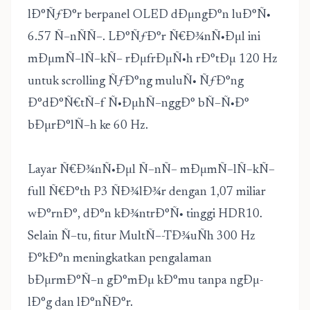
lÐ°ÑƒÐ°r berpanel OLED dÐµngÐ°n luÐ°Ñ•
6.57 Ñ–nÑÑ–. LÐ°ÑƒÐ°r Ñ€Ð¾nÑ•Ðµl ini
mÐµmÑ–lÑ–kÑ– rÐµfrÐµÑ•h rÐ°tÐµ 120 Hz
untuk scrolling ÑƒÐ°ng muluÑ• ÑƒÐ°ng
Ð°dÐ°Ñ€tÑ–f Ñ•ÐµhÑ–nggÐ° bÑ–Ñ•Ð°
bÐµrÐ°lÑ–h ke 60 Hz.
Layar Ñ€Ð¾nÑ•Ðµl Ñ–nÑ– mÐµmÑ–lÑ–kÑ–
full Ñ€Ð°th P3 ÑÐ¾lÐ¾r dengan 1,07 miliar
wÐ°rnÐ°, dÐ°n kÐ¾ntrÐ°Ñ• tinggi HDR10.
Selain Ñ–tu, fitur MultÑ–-TÐ¾uÑh 300 Hz
Ð°kÐ°n meningkatkan pengalaman
bÐµrmÐ°Ñ–n gÐ°mÐµ kÐ°mu tanpa ngÐµ-
lÐ°g dan lÐ°nÑÐ°r.