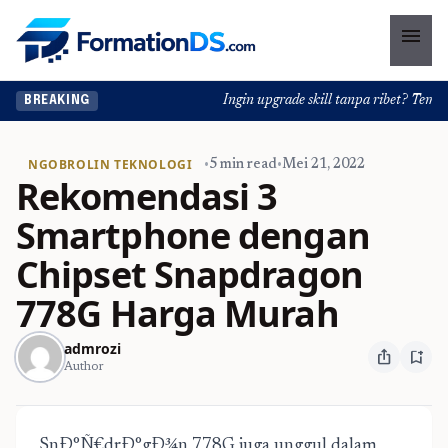
menu
Ingin upgrade skill tanpa ribet? Temukan k
BREAKING
NGOBROLIN TEKNOLOGI
•
5 min read
•
Mei 21, 2022
Rekomendasi 3
Smartphone dengan
Chipset Snapdragon
778G Harga Murah
admrozi
ios_share
bookmark_add
Author
SnÐ°Ñ€drÐ°gÐ¾n 778G juga unggul dalam