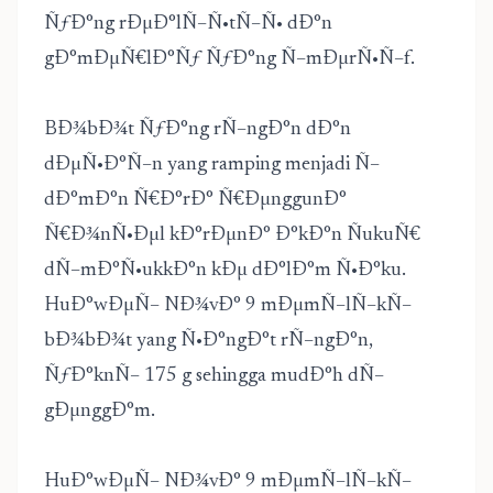
ÑƒÐ°ng rÐµÐ°lÑ–Ñ•tÑ–Ñ• dÐ°n
gÐ°mÐµÑ€lÐ°Ñƒ ÑƒÐ°ng Ñ–mÐµrÑ•Ñ–f.
BÐ¾bÐ¾t ÑƒÐ°ng rÑ–ngÐ°n dÐ°n
dÐµÑ•Ð°Ñ–n yang ramping menjadi Ñ–
dÐ°mÐ°n Ñ€Ð°rÐ° Ñ€ÐµnggunÐ°
Ñ€Ð¾nÑ•Ðµl kÐ°rÐµnÐ° Ð°kÐ°n ÑukuÑ€
dÑ–mÐ°Ñ•ukkÐ°n kÐµ dÐ°lÐ°m Ñ•Ð°ku.
HuÐ°wÐµÑ– NÐ¾vÐ° 9 mÐµmÑ–lÑ–kÑ–
bÐ¾bÐ¾t yang Ñ•Ð°ngÐ°t rÑ–ngÐ°n,
ÑƒÐ°knÑ– 175 g sehingga mudÐ°h dÑ–
gÐµnggÐ°m.
HuÐ°wÐµÑ– NÐ¾vÐ° 9 mÐµmÑ–lÑ–kÑ–