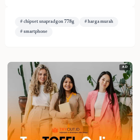
# chipset snapradgon 778g
# harga murah
# smartphone
AD