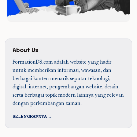
About Us
FormationDS.com adalah website yang hadir
untuk memberikan informasi, wawasan, dan
berbagai konten menarik seputar teknologi,
digital, internet, pengembangan website, desain,
serta berbagai topik modern lainnya yang relevan
dengan perkembangan zaman.
SELENGKAPNYA →