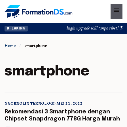
menu
Ingin upgrade skill tanpa ribet? Temuk
BREAKING
Home
/
smartphone
smartphone
NGOBROLIN TEKNOLOGI
•
MEI 21, 2022
5 min read
Rekomendasi 3 Smartphone dengan
Chipset Snapdragon 778G Harga Murah