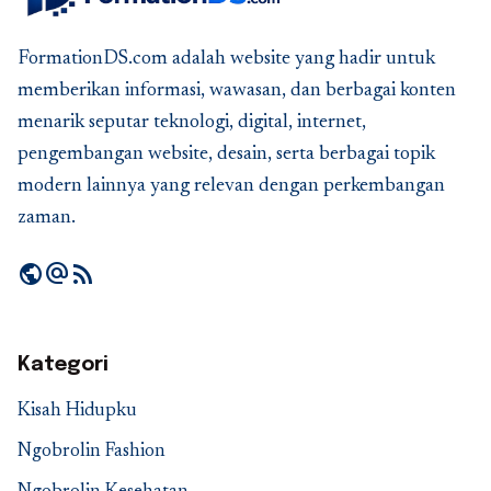
FormationDS.com adalah website yang hadir untuk
memberikan informasi, wawasan, dan berbagai konten
menarik seputar teknologi, digital, internet,
pengembangan website, desain, serta berbagai topik
modern lainnya yang relevan dengan perkembangan
zaman.
public
alternate_email
rss_feed
Kategori
Kisah Hidupku
Ngobrolin Fashion