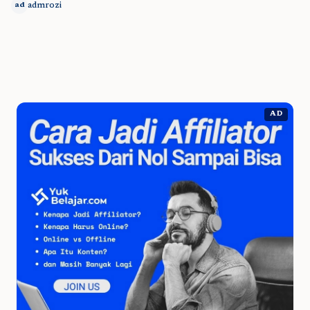
admrozi
ad
AD