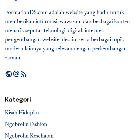
FormationDS.com adalah website yang hadir untuk
memberikan informasi, wawasan, dan berbagai konten
menarik seputar teknologi, digital, internet,
pengembangan website, desain, serta berbagai topik
modern lainnya yang relevan dengan perkembangan
zaman.
public
alternate_email
rss_feed
Kategori
Kisah Hidupku
Ngobrolin Fashion
Ngobrolin Kesehatan