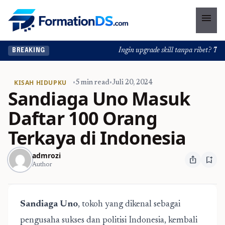
menu
Ingin upgrade skill tanpa ribet? Temuk
BREAKING
KISAH HIDUPKU
•
5 min read
•
Juli 20, 2024
Sandiaga Uno Masuk
Daftar 100 Orang
Terkaya di Indonesia
admrozi
ios_share
bookmark_add
Author
Sandiaga Uno
, tokoh yang dikenal sebagai
pengusaha sukses dan politisi Indonesia, kembali