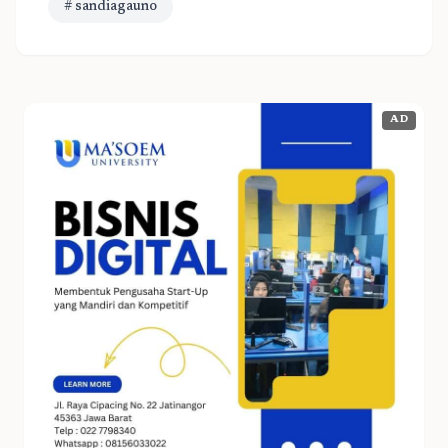
# sandiagauno
AD