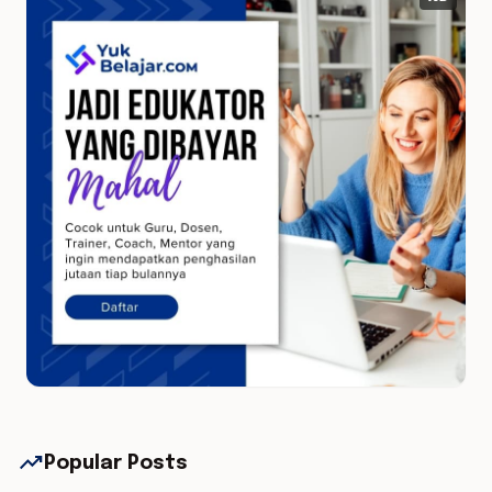
trending_up
Popular Posts