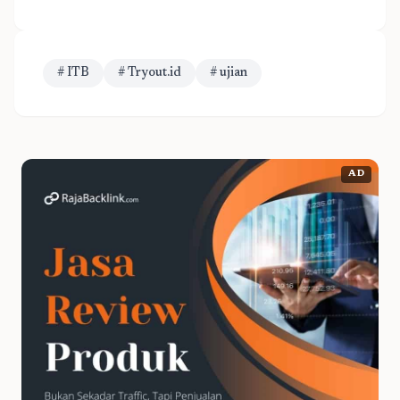
# ITB
# Tryout.id
# ujian
AD