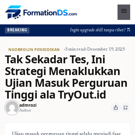
menu
Ingin upgrade skill tanpa ribet? Temuka
BREAKING
NGOBROLIN PENDIDIKAN
•
5 min read
•
Desember 19, 2025
Tak Sekadar Tes, Ini
Strategi Menaklukkan
Ujian Masuk Perguruan
Tinggi ala TryOut.id
admrozi
ios_share
bookmark_add
Author
Ujian masuk perguruan tinggi
selalu menjadi fase