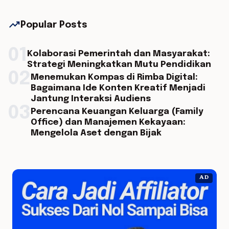
trending_up
Popular Posts
01
Kolaborasi Pemerintah dan Masyarakat:
Strategi Meningkatkan Mutu Pendidikan
02
Menemukan Kompas di Rimba Digital:
Bagaimana Ide Konten Kreatif Menjadi
Jantung Interaksi Audiens
03
Perencana Keuangan Keluarga (Family
Office) dan Manajemen Kekayaan:
Mengelola Aset dengan Bijak
AD