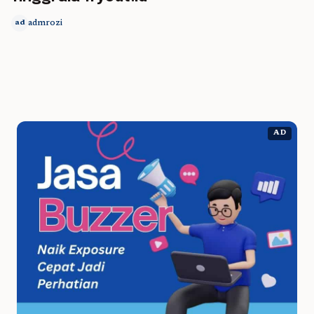
admrozi
ad
AD