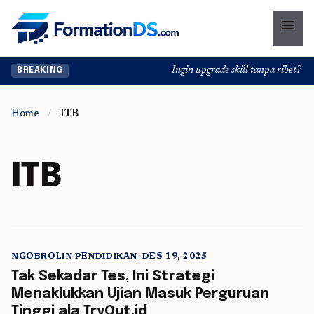
menu
Ingin upgrade skill tanpa ribet? Tem
BREAKING
Home
/
ITB
ITB
NGOBROLIN PENDIDIKAN
•
DES 19, 2025
5 min read
Tak Sekadar Tes, Ini Strategi
Menaklukkan Ujian Masuk Perguruan
Tinggi ala TryOut.id