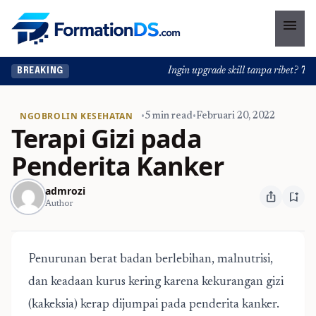
menu
Ingin upgrade skill tanpa ribet? Temuk
BREAKING
NGOBROLIN KESEHATAN
•
5 min read
•
Februari 20, 2022
Terapi Gizi pada
Penderita Kanker
admrozi
ios_share
bookmark_add
Author
Penurunan berat badan berlebihan, malnutrisi,
dan keadaan kurus kering karena kekurangan gizi
(kakeksia) kerap dijumpai pada penderita kanker.