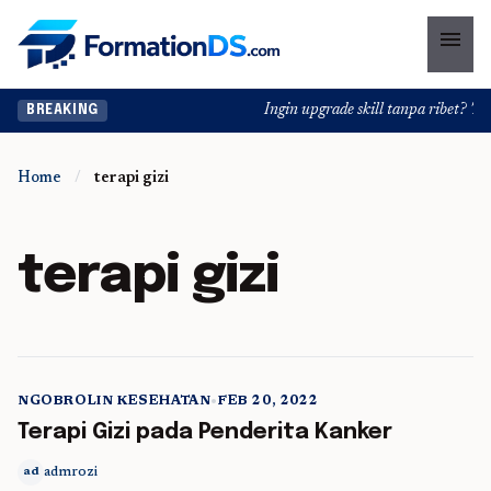
menu
Ingin upgrade skill tanpa ribet? Temu
BREAKING
Home
/
terapi gizi
terapi gizi
NGOBROLIN KESEHATAN
•
FEB 20, 2022
5 min read
Terapi Gizi pada Penderita Kanker
admrozi
ad