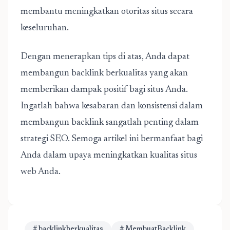
membantu meningkatkan otoritas situs secara
keseluruhan.
Dengan menerapkan tips di atas, Anda dapat
membangun backlink berkualitas yang akan
memberikan dampak positif bagi situs Anda.
Ingatlah bahwa kesabaran dan konsistensi dalam
membangun backlink sangatlah penting dalam
strategi SEO. Semoga artikel ini bermanfaat bagi
Anda dalam upaya meningkatkan kualitas situs
web Anda.
# backlinkberkualitas
# MembuatBacklink