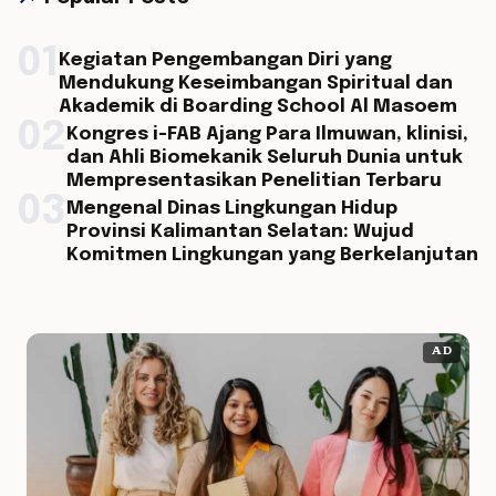
01
Kegiatan Pengembangan Diri yang
Mendukung Keseimbangan Spiritual dan
Akademik di Boarding School Al Masoem
02
Kongres i-FAB Ajang Para Ilmuwan, klinisi,
dan Ahli Biomekanik Seluruh Dunia untuk
Mempresentasikan Penelitian Terbaru
03
Mengenal Dinas Lingkungan Hidup
Provinsi Kalimantan Selatan: Wujud
Komitmen Lingkungan yang Berkelanjutan
AD