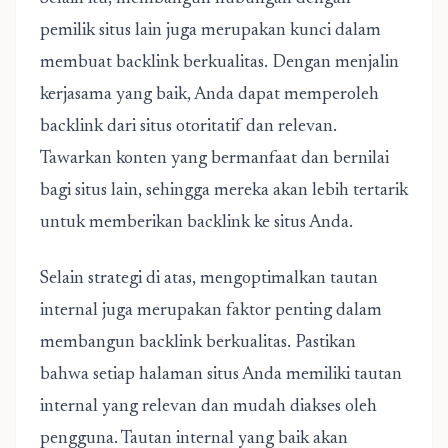
pemilik situs lain juga merupakan kunci dalam
membuat backlink berkualitas. Dengan menjalin
kerjasama yang baik, Anda dapat memperoleh
backlink dari situs otoritatif dan relevan.
Tawarkan konten yang bermanfaat dan bernilai
bagi situs lain, sehingga mereka akan lebih tertarik
untuk memberikan backlink ke situs Anda.
Selain strategi di atas, mengoptimalkan tautan
internal juga merupakan faktor penting dalam
membangun backlink berkualitas. Pastikan
bahwa setiap halaman situs Anda memiliki tautan
internal yang relevan dan mudah diakses oleh
pengguna. Tautan internal yang baik akan